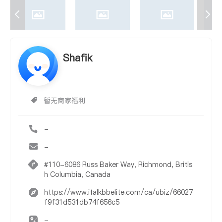
Shafik
暂无商家福利
-
-
#110-6086 Russ Baker Way, Richmond, Britis
h Columbia, Canada
https://www.italkbbelite.com/ca/ubiz/66027
f9f31d531db74f656c5
-