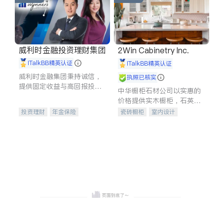
威利时金融投资理财集团
2Win Cabinetry Inc.
iTalkBB精英认证
iTalkBB精英认证
威利时金融集团秉持诚信，
执照已核实
提供固定收益与高回报投资
中华橱柜石材公司以实惠的
等服务。我们专注于投资、
价格提供实木橱柜，石英石
保险及传承规划等多元化组
台面，多种优质不锈钢水
投资理财
年金保险
瓷砖橱柜
室内设计
合，助力客户实现目标
槽、水龙头与抽油烟机。品
一站式财税规划
人寿保险
建筑设计
卫浴洁具
质厨房，家的选择。
投资理财
医疗保险
室内装修
养老保险
员工保险
长期护理医疗保险
伤残保险
个人保险