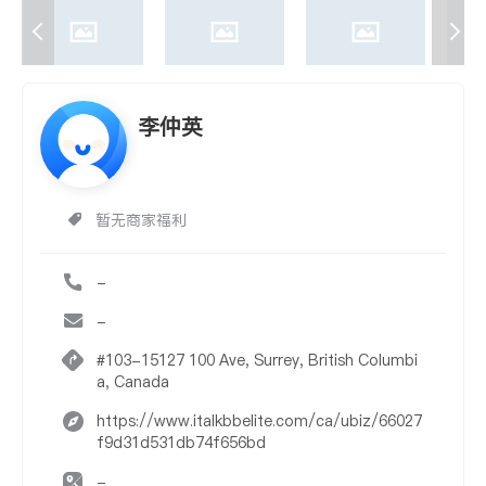
李仲英
暂无商家福利
-
-
#103-15127 100 Ave, Surrey, British Columbi
a, Canada
https://www.italkbbelite.com/ca/ubiz/66027
f9d31d531db74f656bd
-