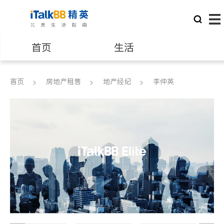
首页
生活
医生
律师
首页
房地产租售
地产经纪
李仲英
保险理财
房地产租售
银行贷款
会计师
建筑装修