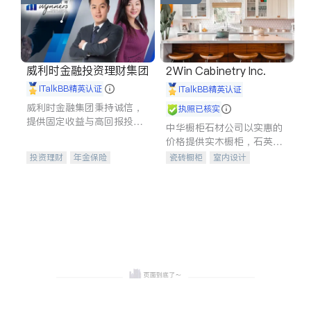
威利时金融投资理财集团
2Win Cabinetry Inc.
iTalkBB精英认证
iTalkBB精英认证
威利时金融集团秉持诚信，
执照已核实
提供固定收益与高回报投资
中华橱柜石材公司以实惠的
等服务。我们专注于投资、
价格提供实木橱柜，石英石
保险及传承规划等多元化组
台面，多种优质不锈钢水
投资理财
年金保险
瓷砖橱柜
室内设计
合，助力客户实现目标
槽、水龙头与抽油烟机。品
一站式财税规划
人寿保险
建筑设计
卫浴洁具
质厨房，家的选择。
投资理财
医疗保险
室内装修
养老保险
员工保险
长期护理医疗保险
伤残保险
个人保险