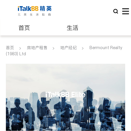
首页
生活
医生
律师
首页
房地产租售
地产经纪
Bermount Realty
(1983) Ltd
保险理财
房地产租售
银行贷款
会计师
建筑装修