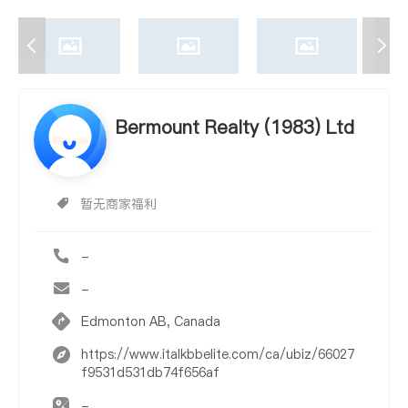
Bermount Realty (1983) Ltd
暂无商家福利
-
-
Edmonton AB, Canada
https://www.italkbbelite.com/ca/ubiz/66027
f9531d531db74f656af
-