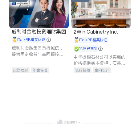
威利时金融投资理财集团
2Win Cabinetry Inc.
iTalkBB精英认证
iTalkBB精英认证
威利时金融集团秉持诚信，
执照已核实
提供固定收益与高回报投资
中华橱柜石材公司以实惠的
等服务。我们专注于投资、
价格提供实木橱柜，石英石
保险及传承规划等多元化组
台面，多种优质不锈钢水
投资理财
年金保险
瓷砖橱柜
室内设计
合，助力客户实现目标
槽、水龙头与抽油烟机。品
一站式财税规划
人寿保险
建筑设计
卫浴洁具
质厨房，家的选择。
投资理财
医疗保险
室内装修
养老保险
员工保险
长期护理医疗保险
伤残保险
个人保险