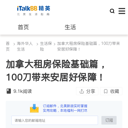
首页
生活
首
海外华人
生活保
加拿大租房保险基础篇，100刀带来
>
医生
>
>
律师
页
生活
险
安居好保障！
加拿大租房保险基础篇，
保险理财
房地产租售
100刀带来安居好保障！
银行贷款
会计师
9.1k
阅读
分享
收藏
建筑装修
订阅邮件，北美新政实时掌握
实用攻略，本地福利一网打尽
订阅