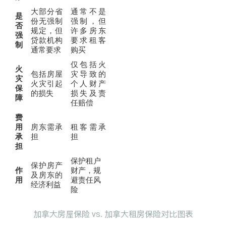
大部分省
通常不是
是
份无强制
强制，但
否
规定，但
许多房东
强
贷款机构
要求租客
制
通常要求
购买
仅包括火
火
包括房屋
灾导致的
灾
火灾引起
个人财产
保
的损失
损失及责
障
任赔偿
费
用
房东需承
租客需承
承
担
担
担
保护租户
保护房产
作
财产，规
及房东的
用
避责任风
经济利益
险
加拿大房屋保险 vs. 加拿大租房保险对比图表