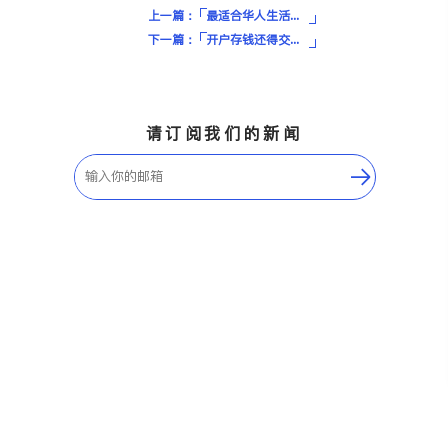
上一篇：
最适合华人生活的美国城市排行榜Top 10｜生活便利+就业+教育全分析
下一篇：
开户存钱还得交月费？信用卡批不下？新移民留学生如何在加拿大选对第一家银行？
请订阅我们的新闻