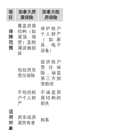
项
加拿大房
加拿大租
目
屋保险
房保险
覆盖房屋
保护租户
保
结构（如
个人财产
障
屋顶、墙
（如家
范
壁）及附
具、电子
围
属设施损
设备）
坏
提供租户
责任保
包括房东
险，涵盖
责任保险
第三方损
害赔偿
不包括租
不涵盖房
户个人财
屋结构的
产
损失
适
用
房东或房
租客
对
屋所有者
象