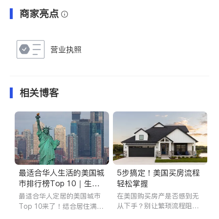
商家亮点
营业执照
相关博客
最适合华人生活的美国城
5步搞定！美国买房流程
市排行榜Top 10｜生活
轻松掌握
便利+就业+教育全分析
最适合华人定居的美国城市
在美国购买房产是否感到无
从下手？别让繁琐流程阻碍
Top 10来了！结合居住满意
您！其实美国买房流程很简
度、就业市场、教育资源和