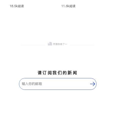
单，从选定买房地点到最后
生活成本等关键指标，带你
18.5k
阅读
11.6k
阅读
成交，只需要5步，无论您是
全面了解华人最青睐的定居
自住还是投资，快速掌握购
地，无论你是初来美国，还
房要点，就能轻松购得心仪
是准备换一个生活节奏，都
的美国房产。
能找到理想之城。
请订阅我们的新闻