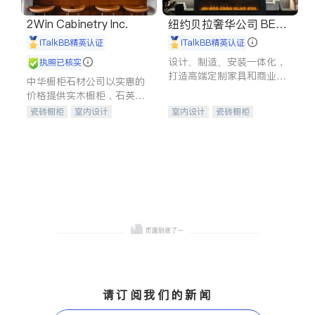
2Win Cabinetry Inc.
纽约贝拉奢华公司 BELL
A LUXE
iTalkBB精英认证
iTalkBB精英认证
设计、制造、安装一体化，
执照已核实
打造高端定制家具和商业空
中华橱柜石材公司以实惠的
间
价格提供实木橱柜，石英石
台面，多种优质不锈钢水
瓷砖橱柜
室内设计
室内设计
瓷砖橱柜
槽、水龙头与抽油烟机。品
建筑设计
卫浴洁具
卫浴洁具
地板建材
质厨房，家的选择。
室内装修
售前软装staging
室内装修
请订阅我们的新闻