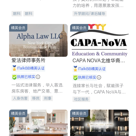
experience in
力的培养，用愿景激发孩子
的学习潜力和动力。理念：
眼科
眼科
升学顾问/课后辅导
拥有成长型心态是成功的基
石。
精英会员
精英会员
爱法律师事务所
CAPA NOVA北维华裔家
长会
iTalkBB精英认证
iTalkBB精英认证
执照已核实
执照已核实
一站式法律服务，华人首选.
连接家长与社会，赋能孩子
房东房客、地产交易、意外
与下一代，CAPA NoVA与您
伤害、车祸重伤、商业诉
携手建设包容、公平、充满
人身伤害
移民
刑事
社区服务
讼、商标注册、移民信托、
希望的社区。
车祸理赔
民事
房地产
建筑合同、刑事案件全包办
信托/遗嘱
商业
商标注册
精英会员
精英会员
索赔
律师-其它
保释