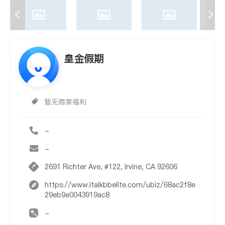
皇金假期
暂无商家福利
-
-
2691 Richter Ave, #122, Irvine, CA 92606
https://www.italkbbelite.com/ubiz/68ac2f8e
29eb9e0043919ac8
-