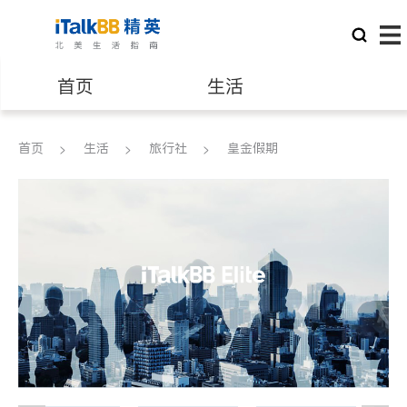
首页
生活
医生
律师
首页
生活
旅行社
皇金假期
保险理财
房地产租售
建筑装修
教育
养老
非盈利组织