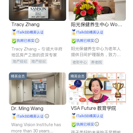
Tracy Zhang
阳光保健养生中心 World
shine
iTalkBB精英认证
iTalkBB精英认证
执照已核实
执照已核实
阳光保健养生中心为老年人
Tracy Zhang - 引领大华府
提供日间护理服务，致力于
地区房产之旅的资深专家
通过持续的护理创新来有效
地产经纪
地产经纪
老年中心
养老院
提升老年人的生活质量。
地产投资
商业地产
商铺租售
开发商建商
精英会员
精英会员
VSA Future 教育学院
Dr. Ming Wang
iTalkBB精英认证
iTalkBB精英认证
Wang Vision Institute has
执照已核实
more than 30 years
孩子美好的未来始于早期能