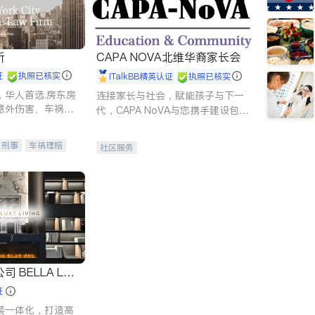
所
CAPA NOVA北维华裔家长会
证
执照已核实
iTalkBB精英认证
执照已核实
，华人首选.房东房
连接家长与社会，赋能孩子与下一
意外伤害、车祸重
代，CAPA NoVA与您携手建设包
商标注册、移民信
容、公平、充满希望的社区。
刑事案件全包办
刑事
车祸理赔
社区服务
信托/遗嘱
商业
律师-其它
保释
 LUX
证
装一体化，打造高