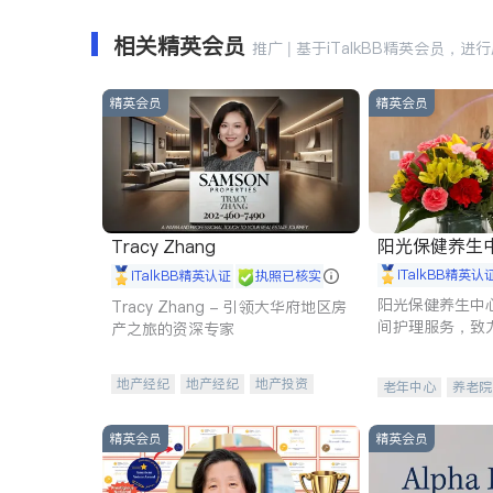
相关精英会员
推广 | 基于iTalkBB精英会员，进
精英会员
精英会员
阳光保健养生中心 
Tracy Zhang
iTalkBB精英认
iTalkBB精英认证
执照已核实
阳光保健养生中
Tracy Zhang - 引领大华府地区房
间护理服务，致
产之旅的资深专家
理创新来有效提
量。
地产经纪
地产经纪
地产投资
老年中心
养老院
商业地产
商铺租售
开发商建商
精英会员
精英会员