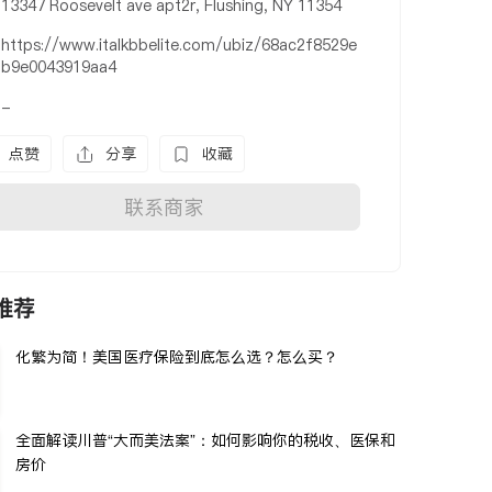
13347 Roosevelt ave apt2r, Flushing, NY 11354
https://www.italkbbelite.com/ubiz/68ac2f8529e
b9e0043919aa4
-
点赞
分享
收藏
联系商家
推荐
化繁为简！美国医疗保险到底怎么选？怎么买？
全面解读川普“大而美法案”：如何影响你的税收、医保和
房价