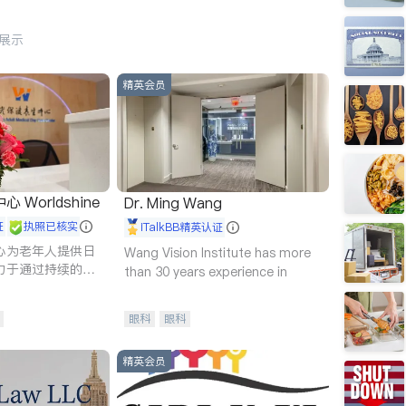
行展示
精英会员
Worldshine
Dr. Ming Wang
证
执照已核实
iTalkBB精英认证
心为老年人提供日
Wang Vision Institute has more
力于通过持续的护
than 30 years experience in
升老年人的生活质
眼科
眼科
精英会员