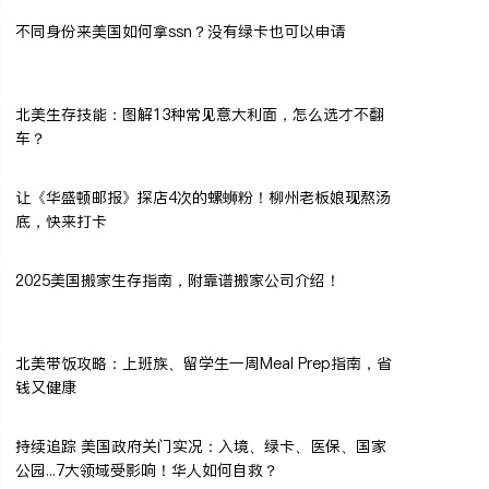
不同身份来美国如何拿ssn？没有绿卡也可以申请
北美生存技能：图解13种常见意大利面，怎么选才不翻
车？
让《华盛顿邮报》探店4次的螺蛳粉！柳州老板娘现熬汤
底，快来打卡
2025美国搬家生存指南，附靠谱搬家公司介绍！
北美带饭攻略：上班族、留学生一周Meal Prep指南，省
钱又健康
持续追踪 美国政府关门实况：入境、绿卡、医保、国家
公园...7大领域受影响！华人如何自救？