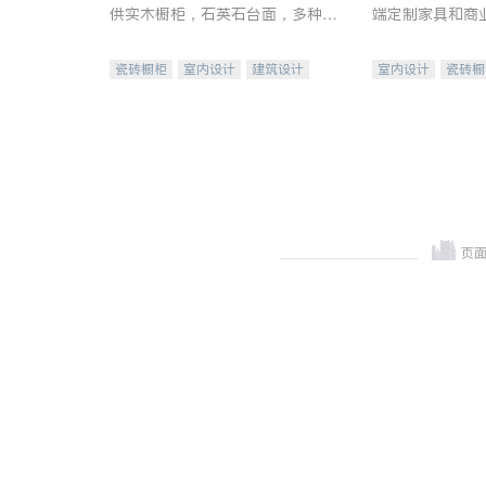
供实木橱柜，石英石台面，多种优
端定制家具和商
质不锈钢水槽、水龙头与抽油烟
机。品质厨房，家的选择。
瓷砖橱柜
室内设计
建筑设计
室内设计
瓷砖橱
卫浴洁具
室内装修
地板建材
售前软
室内装修