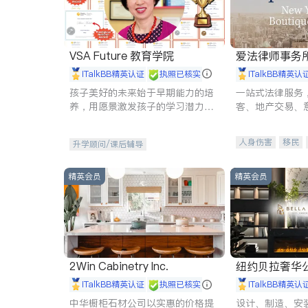
VSA Future 教育学院
爱法律师事务
iTalkBB精英认证
执照已核实
iTalkBB精英认
孩子美好的未来始于早期能力的培
一站式法律服务
养，用愿景激发孩子的学习潜力和
客、地产交易、
动力。理念：拥有成长型心态是成
伤、商业诉讼、
功的基石。
托、建筑合同、
人身伤害
移民
升学顾问/课后辅导
民事
房地产
商标注册
索赔
精英会员
精英会员
2Win Cabinetry Inc.
纽约贝拉奢华公司 BELLA
E
iTalkBB精英认证
执照已核实
iTalkBB精英认
中华橱柜石材公司以实惠的价格提
设计、制造、安