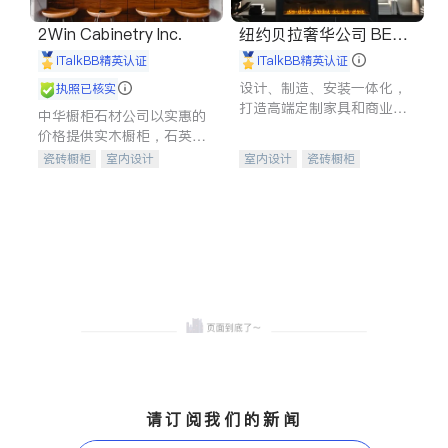
2Win Cabinetry Inc.
纽约贝拉奢华公司 BELL
A LUXE
iTalkBB精英认证
iTalkBB精英认证
设计、制造、安装一体化，
执照已核实
打造高端定制家具和商业空
中华橱柜石材公司以实惠的
间
价格提供实木橱柜，石英石
台面，多种优质不锈钢水
瓷砖橱柜
室内设计
室内设计
瓷砖橱柜
槽、水龙头与抽油烟机。品
建筑设计
卫浴洁具
卫浴洁具
地板建材
质厨房，家的选择。
室内装修
售前软装staging
室内装修
请订阅我们的新闻