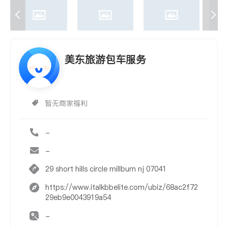
美东旅游包车服务
暂无商家福利
-
-
29 short hills circle millburn nj 07041
https://www.italkbbelite.com/ubiz/68ac2f72
29eb9e0043919a54
-