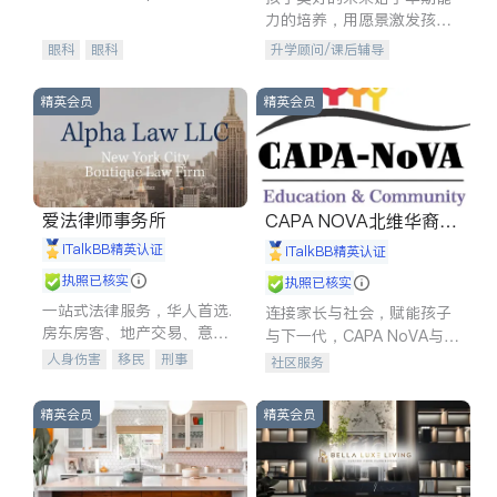
experience in
力的培养，用愿景激发孩子
的学习潜力和动力。理念：
眼科
眼科
升学顾问/课后辅导
拥有成长型心态是成功的基
石。
精英会员
精英会员
爱法律师事务所
CAPA NOVA北维华裔家
长会
iTalkBB精英认证
iTalkBB精英认证
执照已核实
执照已核实
一站式法律服务，华人首选.
连接家长与社会，赋能孩子
房东房客、地产交易、意外
与下一代，CAPA NoVA与您
伤害、车祸重伤、商业诉
携手建设包容、公平、充满
人身伤害
移民
刑事
社区服务
讼、商标注册、移民信托、
希望的社区。
车祸理赔
民事
房地产
建筑合同、刑事案件全包办
信托/遗嘱
商业
商标注册
精英会员
精英会员
索赔
律师-其它
保释