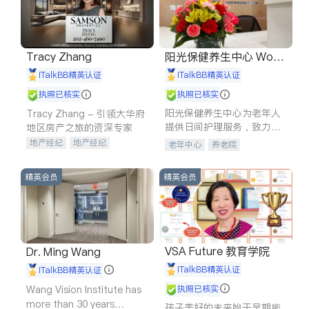
Tracy Zhang
阳光保健养生中心 World
shine
iTalkBB精英认证
iTalkBB精英认证
执照已核实
执照已核实
阳光保健养生中心为老年人
Tracy Zhang - 引领大华府
提供日间护理服务，致力于
地区房产之旅的资深专家
通过持续的护理创新来有效
地产经纪
地产经纪
老年中心
养老院
提升老年人的生活质量。
地产投资
商业地产
商铺租售
开发商建商
精英会员
精英会员
VSA Future 教育学院
Dr. Ming Wang
iTalkBB精英认证
iTalkBB精英认证
Wang Vision Institute has
执照已核实
more than 30 years
孩子美好的未来始于早期能