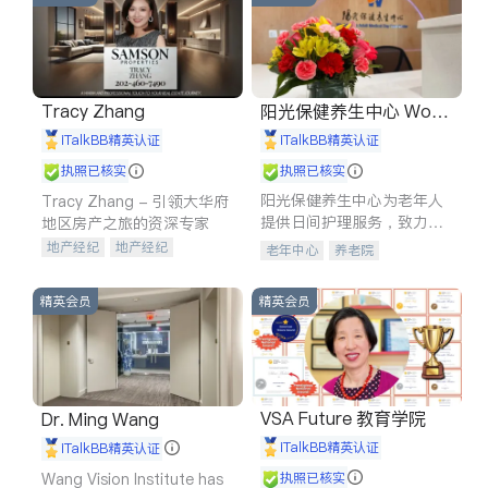
Tracy Zhang
阳光保健养生中心 World
shine
iTalkBB精英认证
iTalkBB精英认证
执照已核实
执照已核实
阳光保健养生中心为老年人
Tracy Zhang - 引领大华府
提供日间护理服务，致力于
地区房产之旅的资深专家
通过持续的护理创新来有效
地产经纪
地产经纪
老年中心
养老院
提升老年人的生活质量。
地产投资
商业地产
商铺租售
开发商建商
精英会员
精英会员
VSA Future 教育学院
Dr. Ming Wang
iTalkBB精英认证
iTalkBB精英认证
Wang Vision Institute has
执照已核实