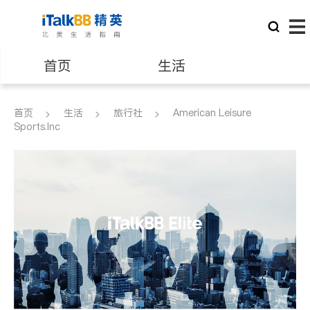
首页
生活
医生
律师
首页
生活
旅行社
American Leisure
Sports.Inc
保险理财
房地产租售
建筑装修
教育
养老
非盈利组织