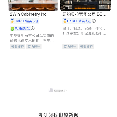
2Win Cabinetry Inc.
纽约贝拉奢华公司 BELL
A LUXE
iTalkBB精英认证
iTalkBB精英认证
设计、制造、安装一体化，
执照已核实
打造高端定制家具和商业空
中华橱柜石材公司以实惠的
间
价格提供实木橱柜，石英石
台面，多种优质不锈钢水
瓷砖橱柜
室内设计
室内设计
瓷砖橱柜
槽、水龙头与抽油烟机。品
建筑设计
卫浴洁具
卫浴洁具
地板建材
质厨房，家的选择。
室内装修
售前软装staging
室内装修
请订阅我们的新闻