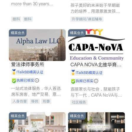
more than 30 years
孩子美好的未来始于早期能
experience in
力的培养，用愿景激发孩子
的学习潜力和动力。理念：
眼科
眼科
升学顾问/课后辅导
拥有成长型心态是成功的基
石。
精英会员
精英会员
爱法律师事务所
CAPA NOVA北维华裔家
长会
iTalkBB精英认证
iTalkBB精英认证
执照已核实
执照已核实
一站式法律服务，华人首选.
连接家长与社会，赋能孩子
房东房客、地产交易、意外
与下一代，CAPA NoVA与您
伤害、车祸重伤、商业诉
携手建设包容、公平、充满
人身伤害
移民
刑事
社区服务
讼、商标注册、移民信托、
希望的社区。
车祸理赔
民事
房地产
建筑合同、刑事案件全包办
信托/遗嘱
商业
商标注册
精英会员
精英会员
索赔
律师-其它
保释