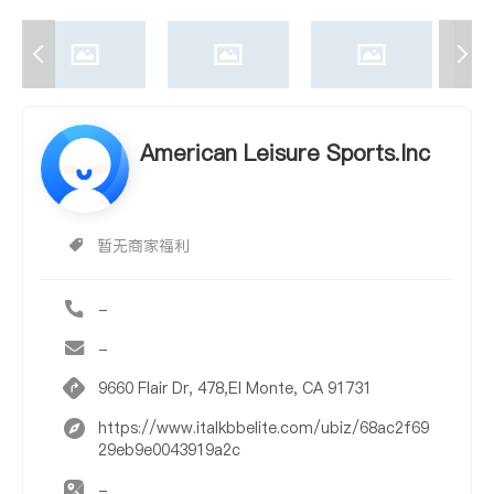
American Leisure Sports.Inc
暂无商家福利
-
-
9660 Flair Dr, 478,El Monte, CA 91731
https://www.italkbbelite.com/ubiz/68ac2f69
29eb9e0043919a2c
-