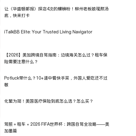
让《华盛顿邮报》探店4次的螺蛳粉！柳州老板娘现熬汤
底，快来打卡
iTalkBB Elite: Your Trusted Living Navigator
【2026】美加跨境自驾指南：边境海关怎么过？租车保
险需要注意什么？
Potluck带什么？10+道中餐快手菜，外国人爱吃还不过
敏
化繁为简！美国医疗保险到底怎么选？怎么买？
驾照＋租车 × 2026 FIFA世界杯：跨国自驾全攻略——美
加墨篇