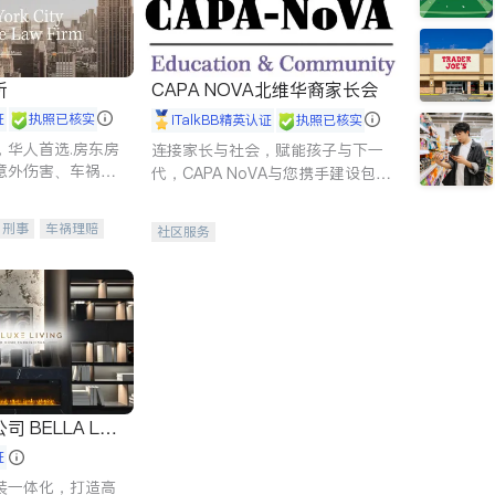
所
CAPA NOVA北维华裔家长会
证
执照已核实
iTalkBB精英认证
执照已核实
，华人首选.房东房
连接家长与社会，赋能孩子与下一
意外伤害、车祸重
代，CAPA NoVA与您携手建设包
商标注册、移民信
容、公平、充满希望的社区。
刑事案件全包办
刑事
车祸理赔
社区服务
信托/遗嘱
商业
律师-其它
保释
 LUX
证
装一体化，打造高