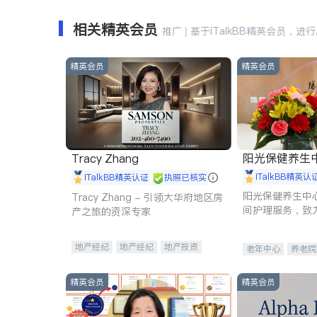
相关精英会员
推广 | 基于iTalkBB精英会员，进
精英会员
精英会员
阳光保健养生中心 
Tracy Zhang
iTalkBB精英认
iTalkBB精英认证
执照已核实
阳光保健养生中
Tracy Zhang - 引领大华府地区房
间护理服务，致
产之旅的资深专家
理创新来有效提
量。
地产经纪
地产经纪
地产投资
老年中心
养老院
商业地产
商铺租售
开发商建商
精英会员
精英会员