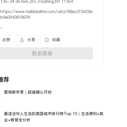
135-34 39 Ave.,2FL.,Flushing,NY 11354
https://www.italkbbelite.com/ubiz/68ac2f3d29e
b9e0043919976
-
点赞
分享
收藏
联系商家
推荐
爱淘新年季｜超值暖心开抢
最适合华人生活的美国城市排行榜Top 10｜生活便利+就
业+教育全分析