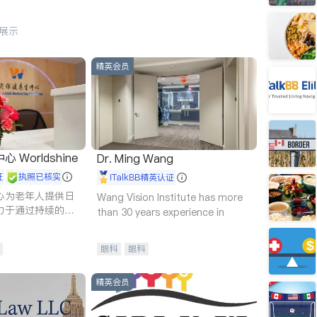
行展示
精英会员
Worldshine
Dr. Ming Wang
证
执照已核实
iTalkBB精英认证
心为老年人提供日
Wang Vision Institute has more
力于通过持续的护
than 30 years experience in
升老年人的生活质
眼科
眼科
精英会员