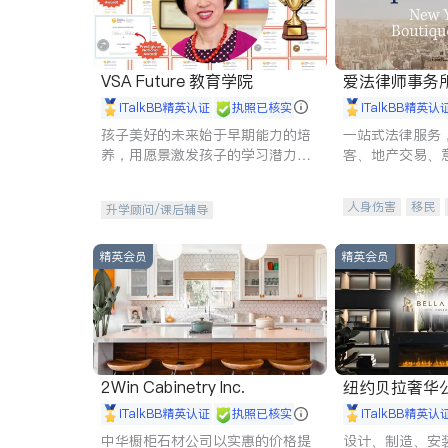
VSA Future 教育学院
爱法律师事务
iTalkBB精英认证
执照已核实
iTalkBB精英认
孩子美好的未来始于早期能力的培
一站式法律服务
养，用愿景激发孩子的学习潜力和
客、地产交易、
动力。理念：拥有成长型心态是成
伤、商业诉讼、
功的基石。
托、建筑合同、
人身伤害
移民
升学顾问/课后辅导
民事
房地产
商标注册
索赔
精英会员
精英会员
2Win Cabinetry Inc.
纽约贝拉奢华公司 BELLA
E
iTalkBB精英认证
执照已核实
iTalkBB精英认
中华橱柜石材公司以实惠的价格提
设计、制造、安