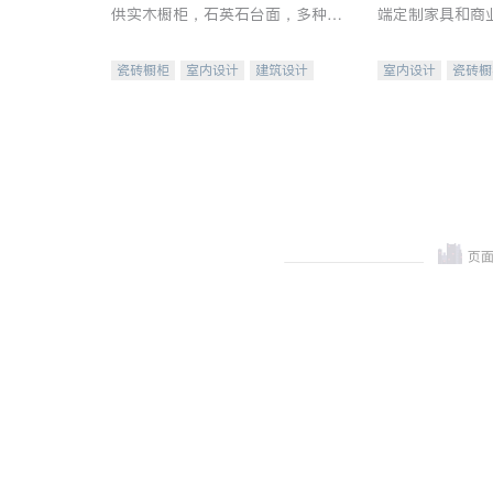
供实木橱柜，石英石台面，多种优
端定制家具和商
质不锈钢水槽、水龙头与抽油烟
机。品质厨房，家的选择。
瓷砖橱柜
室内设计
建筑设计
室内设计
瓷砖橱
卫浴洁具
室内装修
地板建材
售前软
室内装修