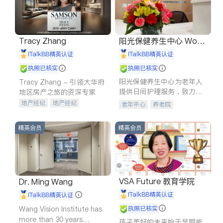
Tracy Zhang
阳光保健养生中心 World
shine
iTalkBB精英认证
iTalkBB精英认证
执照已核实
执照已核实
阳光保健养生中心为老年人
Tracy Zhang - 引领大华府
提供日间护理服务，致力于
地区房产之旅的资深专家
通过持续的护理创新来有效
地产经纪
地产经纪
老年中心
养老院
提升老年人的生活质量。
地产投资
商业地产
商铺租售
开发商建商
精英会员
精英会员
VSA Future 教育学院
Dr. Ming Wang
iTalkBB精英认证
iTalkBB精英认证
Wang Vision Institute has
执照已核实
more than 30 years
孩子美好的未来始于早期能