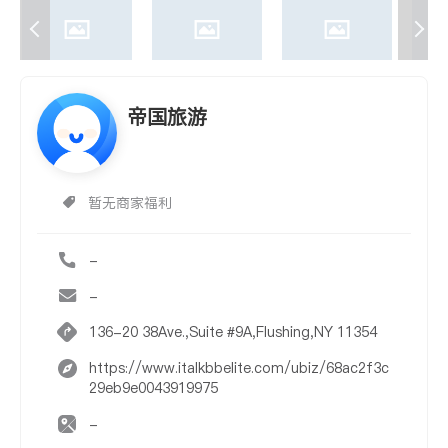
帝国旅游
暂无商家福利
-
-
136-20 38Ave.,Suite #9A,Flushing,NY 11354
https://www.italkbbelite.com/ubiz/68ac2f3c
29eb9e0043919975
-