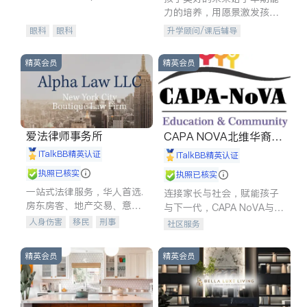
experience in
力的培养，用愿景激发孩子
的学习潜力和动力。理念：
眼科
眼科
升学顾问/课后辅导
拥有成长型心态是成功的基
石。
精英会员
精英会员
爱法律师事务所
CAPA NOVA北维华裔家
长会
iTalkBB精英认证
iTalkBB精英认证
执照已核实
执照已核实
一站式法律服务，华人首选.
连接家长与社会，赋能孩子
房东房客、地产交易、意外
与下一代，CAPA NoVA与您
伤害、车祸重伤、商业诉
携手建设包容、公平、充满
人身伤害
移民
刑事
社区服务
讼、商标注册、移民信托、
希望的社区。
车祸理赔
民事
房地产
建筑合同、刑事案件全包办
信托/遗嘱
商业
商标注册
精英会员
精英会员
索赔
律师-其它
保释