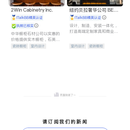
2Win Cabinetry Inc.
纽约贝拉奢华公司 BELL
A LUXE
iTalkBB精英认证
iTalkBB精英认证
设计、制造、安装一体化，
执照已核实
打造高端定制家具和商业空
中华橱柜石材公司以实惠的
间
价格提供实木橱柜，石英石
台面，多种优质不锈钢水
瓷砖橱柜
室内设计
室内设计
瓷砖橱柜
槽、水龙头与抽油烟机。品
建筑设计
卫浴洁具
卫浴洁具
地板建材
质厨房，家的选择。
室内装修
售前软装staging
室内装修
请订阅我们的新闻