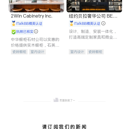
2Win Cabinetry Inc.
纽约贝拉奢华公司 BELL
A LUXE
iTalkBB精英认证
iTalkBB精英认证
设计、制造、安装一体化，
执照已核实
打造高端定制家具和商业空
中华橱柜石材公司以实惠的
间
价格提供实木橱柜，石英石
台面，多种优质不锈钢水
瓷砖橱柜
室内设计
室内设计
瓷砖橱柜
槽、水龙头与抽油烟机。品
建筑设计
卫浴洁具
卫浴洁具
地板建材
质厨房，家的选择。
室内装修
售前软装staging
室内装修
请订阅我们的新闻