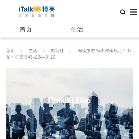
首页
生活
医生
律师
首页
生活
旅行社
途佳旅游 特价欧美巴士丶邮
轮丶机票 646-284-0128
保险理财
房地产租售
建筑装修
教育
养老
非盈利组织