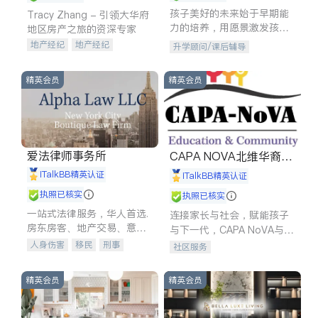
孩子美好的未来始于早期能
Tracy Zhang - 引领大华府
力的培养，用愿景激发孩子
地区房产之旅的资深专家
的学习潜力和动力。理念：
地产经纪
地产经纪
升学顾问/课后辅导
拥有成长型心态是成功的基
地产投资
商业地产
石。
商铺租售
开发商建商
精英会员
精英会员
爱法律师事务所
CAPA NOVA北维华裔家
长会
iTalkBB精英认证
iTalkBB精英认证
执照已核实
执照已核实
一站式法律服务，华人首选.
连接家长与社会，赋能孩子
房东房客、地产交易、意外
与下一代，CAPA NoVA与您
伤害、车祸重伤、商业诉
携手建设包容、公平、充满
人身伤害
移民
刑事
社区服务
讼、商标注册、移民信托、
希望的社区。
车祸理赔
民事
房地产
建筑合同、刑事案件全包办
信托/遗嘱
商业
商标注册
精英会员
精英会员
索赔
律师-其它
保释