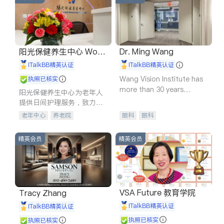
阳光保健养生中心 World
Dr. Ming Wang
shine
iTalkBB精英认证
iTalkBB精英认证
Wang Vision Institute has
执照已核实
more than 30 years
阳光保健养生中心为老年人
experience in
提供日间护理服务，致力于
通过持续的护理创新来有效
老年中心
养老院
眼科
眼科
提升老年人的生活质量。
精英会员
精英会员
VSA Future 教育学院
Tracy Zhang
iTalkBB精英认证
iTalkBB精英认证
执照已核实
执照已核实