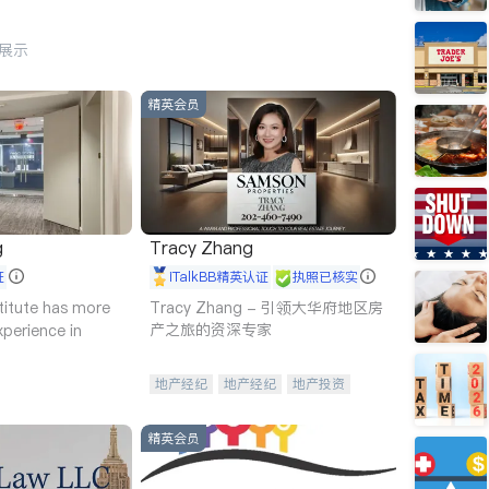
行展示
精英会员
g
Tracy Zhang
证
iTalkBB精英认证
执照已核实
titute has more
Tracy Zhang - 引领大华府地区房
产之旅的资深专家
xperience in
地产经纪
地产经纪
地产投资
商业地产
商铺租售
开发商建商
精英会员