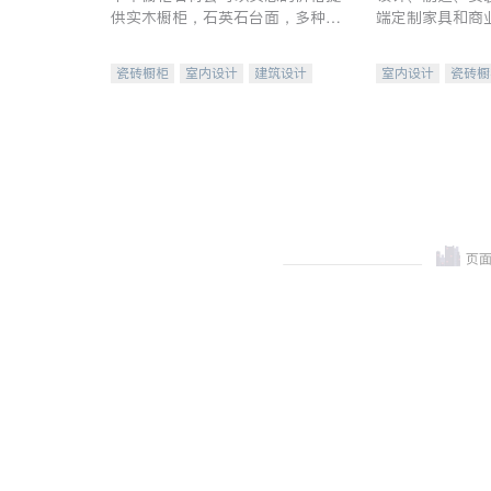
供实木橱柜，石英石台面，多种优
端定制家具和商
质不锈钢水槽、水龙头与抽油烟
机。品质厨房，家的选择。
瓷砖橱柜
室内设计
建筑设计
室内设计
瓷砖橱
卫浴洁具
室内装修
地板建材
售前软
室内装修