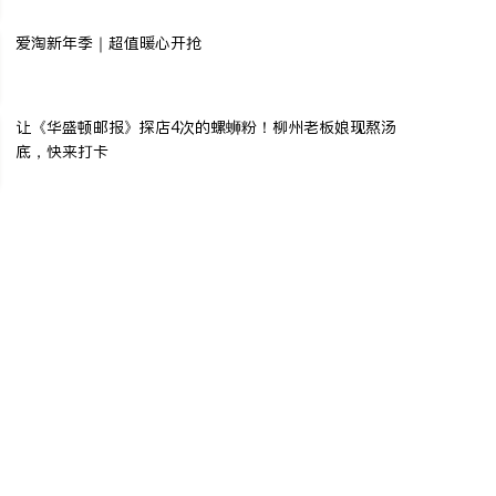
爱淘新年季｜超值暖心开抢
让《华盛顿邮报》探店4次的螺蛳粉！柳州老板娘现熬汤
底，快来打卡