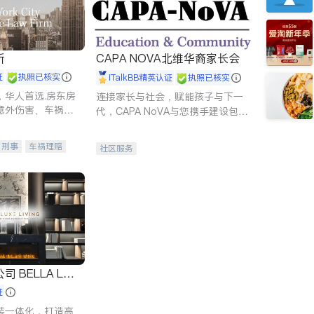
所
CAPA NOVA北维华裔家长会
证
执照已核实
iTalkBB精英认证
执照已核实
，华人首选.房东房
连接家长与社会，赋能孩子与下一
意外伤害、车祸重
代，CAPA NoVA与您携手建设包
商标注册、移民信
容、公平、充满希望的社区。
刑事案件全包办
刑事
车祸理赔
社区服务
信托/遗嘱
商业
律师-其它
保释
 LUX
证
装一体化，打造高