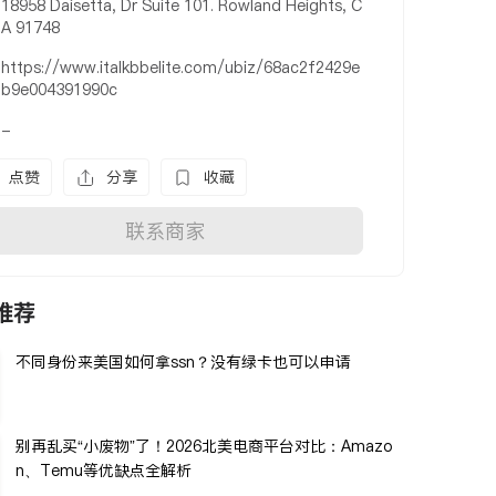
18958 Daisetta, Dr Suite 101. Rowland Heights, C
A 91748
https://www.italkbbelite.com/ubiz/68ac2f2429e
b9e004391990c
-
点赞
分享
收藏
联系商家
推荐
不同身份来美国如何拿ssn？没有绿卡也可以申请
别再乱买“小废物”了！2026北美电商平台对比：Amazo
n、Temu等优缺点全解析