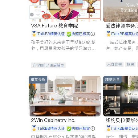
VSA Future 教育学院
爱法律师事务
iTalkBB精英认证
执照已核实
iTalkBB精英认
孩子美好的未来始于早期能力的培
一站式法律服务
养，用愿景激发孩子的学习潜力和
客、地产交易、
动力。理念：拥有成长型心态是成
伤、商业诉讼、
功的基石。
托、建筑合同、
人身伤害
移民
升学顾问/课后辅导
民事
房地产
商标注册
索赔
精英会员
精英会员
2Win Cabinetry Inc.
纽约贝拉奢华公司 BELLA
E
iTalkBB精英认证
执照已核实
iTalkBB精英认
中华橱柜石材公司以实惠的价格提
设计、制造、安