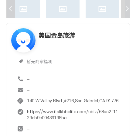
美国金岛旅游
暂无商家福利
-
-
140 W.Valley Blvd.,#216,San Gabriel,CA 91776
https://www.italkbbelite.com/ubiz/68ac2f11
29eb9e00439198be
-