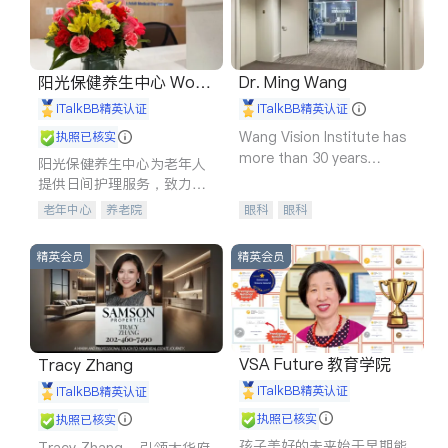
阳光保健养生中心 World
Dr. Ming Wang
shine
iTalkBB精英认证
iTalkBB精英认证
Wang Vision Institute has
执照已核实
more than 30 years
阳光保健养生中心为老年人
experience in
提供日间护理服务，致力于
通过持续的护理创新来有效
老年中心
养老院
眼科
眼科
提升老年人的生活质量。
精英会员
精英会员
VSA Future 教育学院
Tracy Zhang
iTalkBB精英认证
iTalkBB精英认证
执照已核实
执照已核实
孩子美好的未来始于早期能
Tracy Zhang - 引领大华府