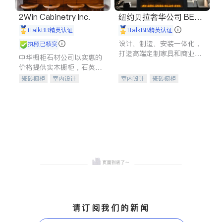
2Win Cabinetry Inc.
纽约贝拉奢华公司 BELL
A LUXE
iTalkBB精英认证
iTalkBB精英认证
设计、制造、安装一体化，
执照已核实
打造高端定制家具和商业空
中华橱柜石材公司以实惠的
间
价格提供实木橱柜，石英石
台面，多种优质不锈钢水
瓷砖橱柜
室内设计
室内设计
瓷砖橱柜
槽、水龙头与抽油烟机。品
建筑设计
卫浴洁具
卫浴洁具
地板建材
质厨房，家的选择。
室内装修
售前软装staging
室内装修
请订阅我们的新闻