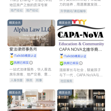
力的培养，用愿景激发孩子
地区房产之旅的资深专家
的学习潜力和动力。理念：
地产经纪
地产经纪
升学顾问/课后辅导
拥有成长型心态是成功的基
地产投资
商业地产
石。
商铺租售
开发商建商
精英会员
精英会员
爱法律师事务所
CAPA NOVA北维华裔家
长会
iTalkBB精英认证
iTalkBB精英认证
执照已核实
执照已核实
一站式法律服务，华人首选.
连接家长与社会，赋能孩子
房东房客、地产交易、意外
与下一代，CAPA NoVA与您
伤害、车祸重伤、商业诉
携手建设包容、公平、充满
人身伤害
移民
刑事
社区服务
讼、商标注册、移民信托、
希望的社区。
车祸理赔
民事
房地产
建筑合同、刑事案件全包办
信托/遗嘱
商业
商标注册
精英会员
精英会员
索赔
律师-其它
保释