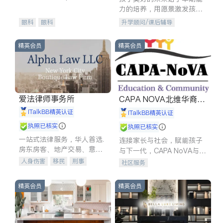
experience in
力的培养，用愿景激发孩子
的学习潜力和动力。理念：
眼科
眼科
升学顾问/课后辅导
拥有成长型心态是成功的基
石。
精英会员
精英会员
爱法律师事务所
CAPA NOVA北维华裔家
长会
iTalkBB精英认证
iTalkBB精英认证
执照已核实
执照已核实
一站式法律服务，华人首选.
连接家长与社会，赋能孩子
房东房客、地产交易、意外
与下一代，CAPA NoVA与您
伤害、车祸重伤、商业诉
携手建设包容、公平、充满
人身伤害
移民
刑事
社区服务
讼、商标注册、移民信托、
希望的社区。
车祸理赔
民事
房地产
建筑合同、刑事案件全包办
信托/遗嘱
商业
商标注册
精英会员
精英会员
索赔
律师-其它
保释