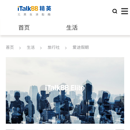
首页
生活
医生
律师
首页
生活
旅行社
爱途假期
保险理财
房地产租售
建筑装修
教育
养老
非盈利组织