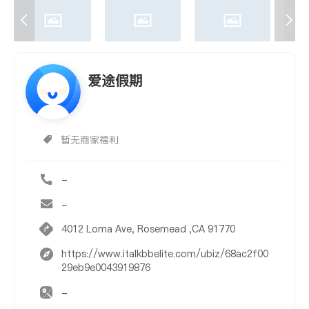
爱途假期
暂无商家福利
-
-
4012 Loma Ave, Rosemead ,CA 91770
https://www.italkbbelite.com/ubiz/68ac2f00
29eb9e0043919876
-