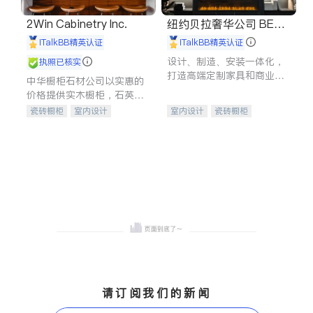
2Win Cabinetry Inc.
纽约贝拉奢华公司 BELL
A LUXE
iTalkBB精英认证
iTalkBB精英认证
设计、制造、安装一体化，
执照已核实
打造高端定制家具和商业空
中华橱柜石材公司以实惠的
间
价格提供实木橱柜，石英石
台面，多种优质不锈钢水
瓷砖橱柜
室内设计
室内设计
瓷砖橱柜
槽、水龙头与抽油烟机。品
建筑设计
卫浴洁具
卫浴洁具
地板建材
质厨房，家的选择。
室内装修
售前软装staging
室内装修
请订阅我们的新闻