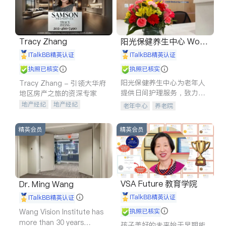
Tracy Zhang
阳光保健养生中心 World
shine
iTalkBB精英认证
iTalkBB精英认证
执照已核实
执照已核实
阳光保健养生中心为老年人
Tracy Zhang - 引领大华府
提供日间护理服务，致力于
地区房产之旅的资深专家
通过持续的护理创新来有效
地产经纪
地产经纪
老年中心
养老院
提升老年人的生活质量。
地产投资
商业地产
商铺租售
开发商建商
精英会员
精英会员
VSA Future 教育学院
Dr. Ming Wang
iTalkBB精英认证
iTalkBB精英认证
Wang Vision Institute has
执照已核实
more than 30 years
孩子美好的未来始于早期能