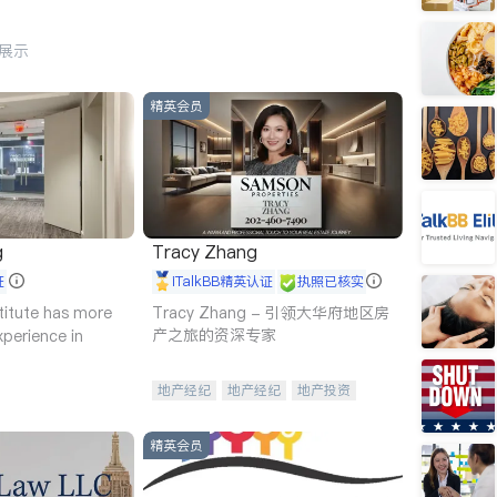
行展示
精英会员
g
Tracy Zhang
证
iTalkBB精英认证
执照已核实
titute has more
Tracy Zhang - 引领大华府地区房
产之旅的资深专家
xperience in
地产经纪
地产经纪
地产投资
商业地产
商铺租售
开发商建商
精英会员