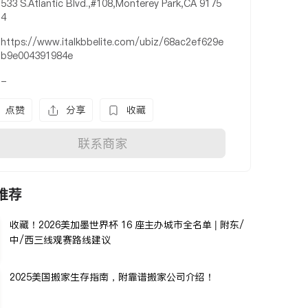
533 S.Atlantic Blvd.,#108,Monterey Park,CA 9175
4
https://www.italkbbelite.com/ubiz/68ac2ef629e
b9e004391984e
-
点赞
分享
收藏
联系商家
推荐
收藏！2026美加墨世界杯 16 座主办城市全名单 | 附东/
中/西三线观赛路线建议
2025美国搬家生存指南，附靠谱搬家公司介绍！