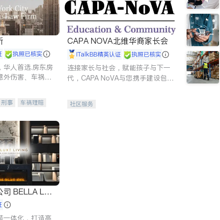
所
CAPA NOVA北维华裔家长会
证
执照已核实
iTalkBB精英认证
执照已核实
，华人首选.房东房
连接家长与社会，赋能孩子与下一
意外伤害、车祸重
代，CAPA NoVA与您携手建设包
商标注册、移民信
容、公平、充满希望的社区。
刑事案件全包办
刑事
车祸理赔
社区服务
信托/遗嘱
商业
律师-其它
保释
 LUX
证
装一体化，打造高