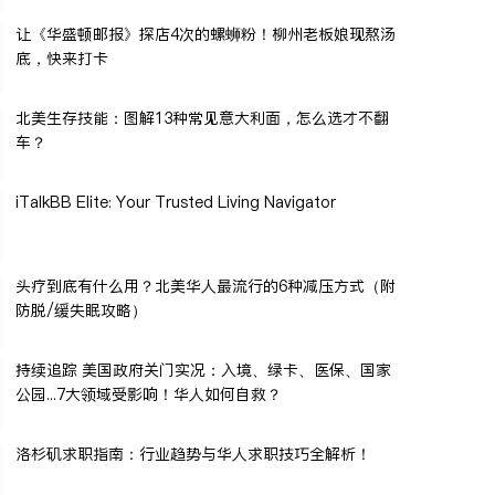
让《华盛顿邮报》探店4次的螺蛳粉！柳州老板娘现熬汤
底，快来打卡
北美生存技能：图解13种常见意大利面，怎么选才不翻
车？
iTalkBB Elite: Your Trusted Living Navigator
头疗到底有什么用？北美华人最流行的6种减压方式（附
防脱/缓失眠攻略）
持续追踪 美国政府关门实况：入境、绿卡、医保、国家
公园...7大领域受影响！华人如何自救？
洛杉矶求职指南：行业趋势与华人求职技巧全解析！