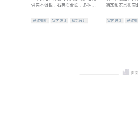
供实木橱柜，石英石台面，多种优
端定制家具和商
质不锈钢水槽、水龙头与抽油烟
机。品质厨房，家的选择。
瓷砖橱柜
室内设计
建筑设计
室内设计
瓷砖橱
卫浴洁具
室内装修
地板建材
售前软
室内装修