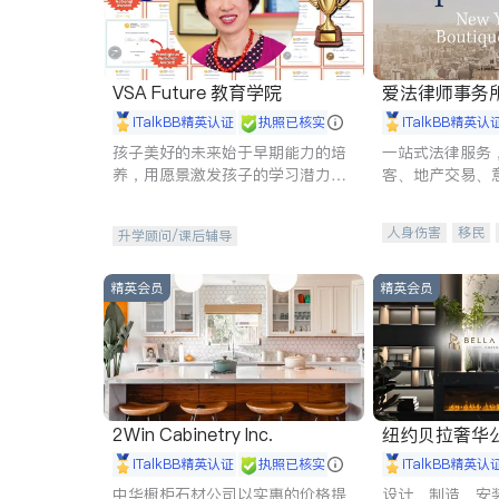
VSA Future 教育学院
爱法律师事务
iTalkBB精英认证
执照已核实
iTalkBB精英认
孩子美好的未来始于早期能力的培
一站式法律服务
养，用愿景激发孩子的学习潜力和
客、地产交易、
动力。理念：拥有成长型心态是成
伤、商业诉讼、
功的基石。
托、建筑合同、
人身伤害
移民
升学顾问/课后辅导
民事
房地产
商标注册
索赔
精英会员
精英会员
2Win Cabinetry Inc.
纽约贝拉奢华公司 BELLA
E
iTalkBB精英认证
执照已核实
iTalkBB精英认
中华橱柜石材公司以实惠的价格提
设计、制造、安