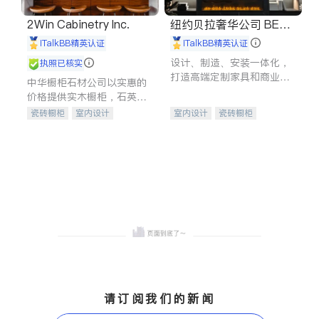
2Win Cabinetry Inc.
纽约贝拉奢华公司 BELL
A LUXE
iTalkBB精英认证
iTalkBB精英认证
设计、制造、安装一体化，
执照已核实
打造高端定制家具和商业空
中华橱柜石材公司以实惠的
间
价格提供实木橱柜，石英石
台面，多种优质不锈钢水
瓷砖橱柜
室内设计
室内设计
瓷砖橱柜
槽、水龙头与抽油烟机。品
建筑设计
卫浴洁具
卫浴洁具
地板建材
质厨房，家的选择。
室内装修
售前软装staging
室内装修
请订阅我们的新闻