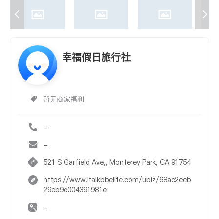
幸福假日旅行社
暂无商家福利
-
-
521 S Garfield Ave,, Monterey Park, CA 91754
https://www.italkbbelite.com/ubiz/68ac2eeb
29eb9e004391981e
-