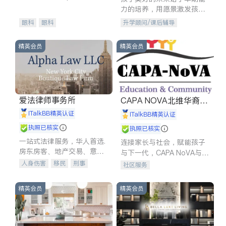
experience in
力的培养，用愿景激发孩子
的学习潜力和动力。理念：
眼科
眼科
升学顾问/课后辅导
拥有成长型心态是成功的基
石。
精英会员
精英会员
爱法律师事务所
CAPA NOVA北维华裔家
长会
iTalkBB精英认证
iTalkBB精英认证
执照已核实
执照已核实
一站式法律服务，华人首选.
连接家长与社会，赋能孩子
房东房客、地产交易、意外
与下一代，CAPA NoVA与您
伤害、车祸重伤、商业诉
携手建设包容、公平、充满
人身伤害
移民
刑事
社区服务
讼、商标注册、移民信托、
希望的社区。
车祸理赔
民事
房地产
建筑合同、刑事案件全包办
信托/遗嘱
商业
商标注册
精英会员
精英会员
索赔
律师-其它
保释