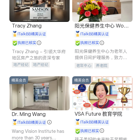
Tracy Zhang
阳光保健养生中心 World
shine
iTalkBB精英认证
iTalkBB精英认证
执照已核实
执照已核实
阳光保健养生中心为老年人
Tracy Zhang - 引领大华府
提供日间护理服务，致力于
地区房产之旅的资深专家
通过持续的护理创新来有效
地产经纪
地产经纪
老年中心
养老院
提升老年人的生活质量。
地产投资
商业地产
商铺租售
开发商建商
精英会员
精英会员
VSA Future 教育学院
Dr. Ming Wang
iTalkBB精英认证
iTalkBB精英认证
Wang Vision Institute has
执照已核实
more than 30 years
孩子美好的未来始于早期能