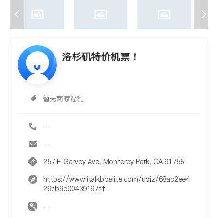
洛杉矶特价机票！
暂无商家福利
-
-
257 E Garvey Ave, Monterey Park, CA 91755
https://www.italkbbelite.com/ubiz/68ac2ee4
29eb9e00439197ff
-