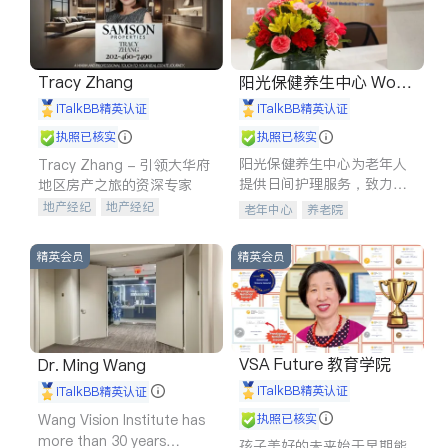
Tracy Zhang
阳光保健养生中心 World
shine
iTalkBB精英认证
iTalkBB精英认证
执照已核实
执照已核实
阳光保健养生中心为老年人
Tracy Zhang - 引领大华府
提供日间护理服务，致力于
地区房产之旅的资深专家
通过持续的护理创新来有效
地产经纪
地产经纪
老年中心
养老院
提升老年人的生活质量。
地产投资
商业地产
商铺租售
开发商建商
精英会员
精英会员
VSA Future 教育学院
Dr. Ming Wang
iTalkBB精英认证
iTalkBB精英认证
Wang Vision Institute has
执照已核实
more than 30 years
孩子美好的未来始于早期能