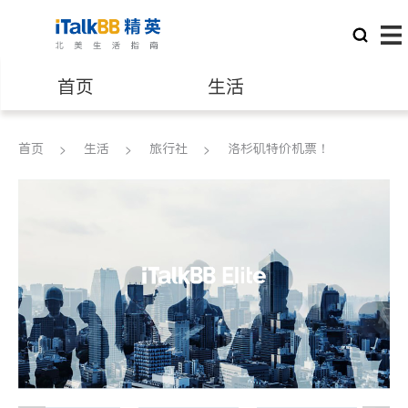
首页
生活
医生
律师
首页
生活
旅行社
洛杉矶特价机票！
保险理财
房地产租售
建筑装修
教育
养老
非盈利组织