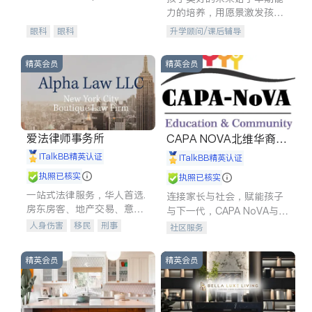
experience in
力的培养，用愿景激发孩子
的学习潜力和动力。理念：
眼科
眼科
升学顾问/课后辅导
拥有成长型心态是成功的基
石。
精英会员
精英会员
爱法律师事务所
CAPA NOVA北维华裔家
长会
iTalkBB精英认证
iTalkBB精英认证
执照已核实
执照已核实
一站式法律服务，华人首选.
连接家长与社会，赋能孩子
房东房客、地产交易、意外
与下一代，CAPA NoVA与您
伤害、车祸重伤、商业诉
携手建设包容、公平、充满
人身伤害
移民
刑事
社区服务
讼、商标注册、移民信托、
希望的社区。
车祸理赔
民事
房地产
建筑合同、刑事案件全包办
信托/遗嘱
商业
商标注册
精英会员
精英会员
索赔
律师-其它
保释