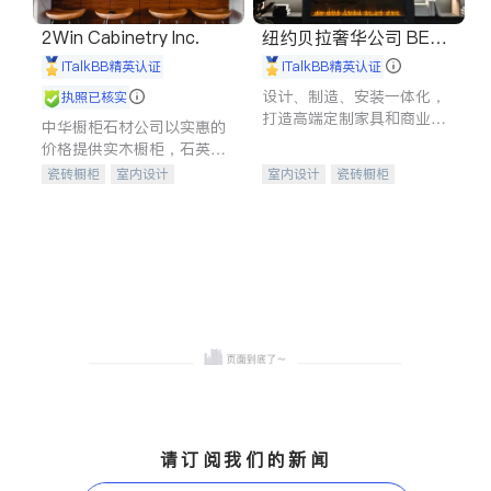
2Win Cabinetry Inc.
纽约贝拉奢华公司 BELL
A LUXE
iTalkBB精英认证
iTalkBB精英认证
设计、制造、安装一体化，
执照已核实
打造高端定制家具和商业空
中华橱柜石材公司以实惠的
间
价格提供实木橱柜，石英石
台面，多种优质不锈钢水
瓷砖橱柜
室内设计
室内设计
瓷砖橱柜
槽、水龙头与抽油烟机。品
建筑设计
卫浴洁具
卫浴洁具
地板建材
质厨房，家的选择。
室内装修
售前软装staging
室内装修
请订阅我们的新闻