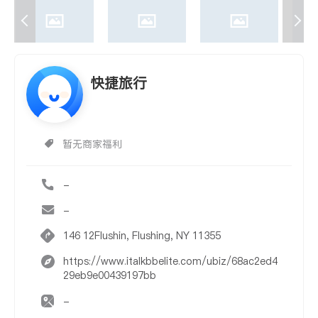
快捷旅行
暂无商家福利
-
-
146 12Flushin, Flushing, NY 11355
https://www.italkbbelite.com/ubiz/68ac2ed4
29eb9e00439197bb
-