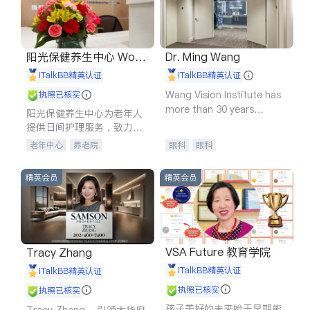
阳光保健养生中心 World
Dr. Ming Wang
shine
iTalkBB精英认证
iTalkBB精英认证
Wang Vision Institute has
执照已核实
more than 30 years
阳光保健养生中心为老年人
experience in
提供日间护理服务，致力于
通过持续的护理创新来有效
老年中心
养老院
眼科
眼科
提升老年人的生活质量。
精英会员
精英会员
VSA Future 教育学院
Tracy Zhang
iTalkBB精英认证
iTalkBB精英认证
执照已核实
执照已核实
孩子美好的未来始于早期能
Tracy Zhang - 引领大华府