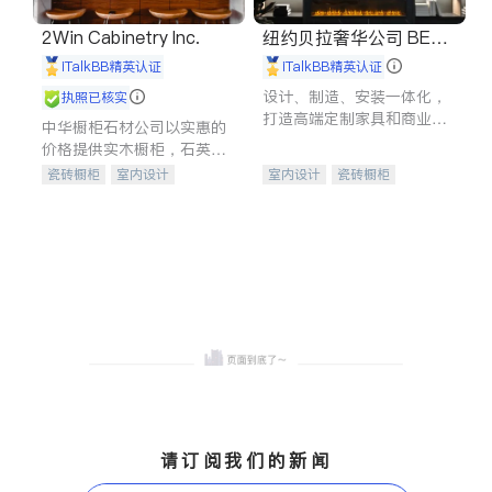
2Win Cabinetry Inc.
纽约贝拉奢华公司 BELL
A LUXE
iTalkBB精英认证
iTalkBB精英认证
设计、制造、安装一体化，
执照已核实
打造高端定制家具和商业空
中华橱柜石材公司以实惠的
间
价格提供实木橱柜，石英石
台面，多种优质不锈钢水
瓷砖橱柜
室内设计
室内设计
瓷砖橱柜
槽、水龙头与抽油烟机。品
建筑设计
卫浴洁具
卫浴洁具
地板建材
质厨房，家的选择。
室内装修
售前软装staging
室内装修
请订阅我们的新闻