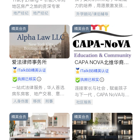
力的培养，用愿景激发孩子
地区房产之旅的资深专家
的学习潜力和动力。理念：
地产经纪
地产经纪
升学顾问/课后辅导
拥有成长型心态是成功的基
地产投资
商业地产
石。
商铺租售
开发商建商
精英会员
精英会员
爱法律师事务所
CAPA NOVA北维华裔家
长会
iTalkBB精英认证
iTalkBB精英认证
执照已核实
执照已核实
一站式法律服务，华人首选.
连接家长与社会，赋能孩子
房东房客、地产交易、意外
与下一代，CAPA NoVA与您
伤害、车祸重伤、商业诉
携手建设包容、公平、充满
人身伤害
移民
刑事
社区服务
讼、商标注册、移民信托、
希望的社区。
车祸理赔
民事
房地产
建筑合同、刑事案件全包办
信托/遗嘱
商业
商标注册
精英会员
精英会员
索赔
律师-其它
保释