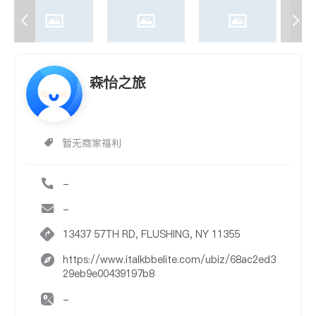
森怡之旅
暂无商家福利
-
-
13437 57TH RD, FLUSHING, NY 11355
https://www.italkbbelite.com/ubiz/68ac2ed3
29eb9e00439197b8
-