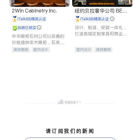
2Win Cabinetry Inc.
纽约贝拉奢华公司 BELL
A LUXE
iTalkBB精英认证
iTalkBB精英认证
设计、制造、安装一体化，
执照已核实
打造高端定制家具和商业空
中华橱柜石材公司以实惠的
间
价格提供实木橱柜，石英石
台面，多种优质不锈钢水
瓷砖橱柜
室内设计
室内设计
瓷砖橱柜
槽、水龙头与抽油烟机。品
建筑设计
卫浴洁具
卫浴洁具
地板建材
质厨房，家的选择。
室内装修
售前软装staging
室内装修
请订阅我们的新闻