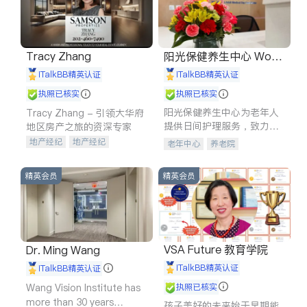
Tracy Zhang
阳光保健养生中心 World
shine
iTalkBB精英认证
iTalkBB精英认证
执照已核实
执照已核实
阳光保健养生中心为老年人
Tracy Zhang - 引领大华府
提供日间护理服务，致力于
地区房产之旅的资深专家
通过持续的护理创新来有效
地产经纪
地产经纪
老年中心
养老院
提升老年人的生活质量。
地产投资
商业地产
商铺租售
开发商建商
精英会员
精英会员
VSA Future 教育学院
Dr. Ming Wang
iTalkBB精英认证
iTalkBB精英认证
Wang Vision Institute has
执照已核实
more than 30 years
孩子美好的未来始于早期能