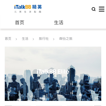
首页
生活
医生
律师
首页
生活
旅行社
森怡之旅
保险理财
房地产租售
建筑装修
教育
养老
非盈利组织