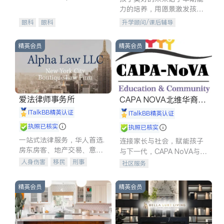
experience in
力的培养，用愿景激发孩子
的学习潜力和动力。理念：
眼科
眼科
升学顾问/课后辅导
拥有成长型心态是成功的基
石。
精英会员
精英会员
爱法律师事务所
CAPA NOVA北维华裔家
长会
iTalkBB精英认证
iTalkBB精英认证
执照已核实
执照已核实
一站式法律服务，华人首选.
连接家长与社会，赋能孩子
房东房客、地产交易、意外
与下一代，CAPA NoVA与您
伤害、车祸重伤、商业诉
携手建设包容、公平、充满
人身伤害
移民
刑事
社区服务
讼、商标注册、移民信托、
希望的社区。
车祸理赔
民事
房地产
建筑合同、刑事案件全包办
信托/遗嘱
商业
商标注册
精英会员
精英会员
索赔
律师-其它
保释