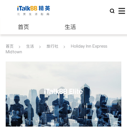
首页
生活
医生
律师
首页
生活
旅行社
Holiday Inn Express
Midtown
保险理财
房地产租售
建筑装修
教育
养老
非盈利组织