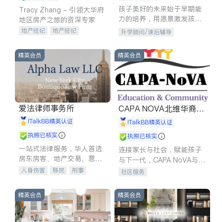
孩子美好的未来始于早期能
Tracy Zhang - 引领大华府
力的培养，用愿景激发孩子
地区房产之旅的资深专家
的学习潜力和动力。理念：
地产经纪
地产经纪
升学顾问/课后辅导
拥有成长型心态是成功的基
地产投资
商业地产
石。
商铺租售
开发商建商
精英会员
精英会员
爱法律师事务所
CAPA NOVA北维华裔家
长会
iTalkBB精英认证
iTalkBB精英认证
执照已核实
执照已核实
一站式法律服务，华人首选.
连接家长与社会，赋能孩子
房东房客、地产交易、意外
与下一代，CAPA NoVA与您
伤害、车祸重伤、商业诉
携手建设包容、公平、充满
人身伤害
移民
刑事
社区服务
讼、商标注册、移民信托、
希望的社区。
车祸理赔
民事
房地产
建筑合同、刑事案件全包办
信托/遗嘱
商业
商标注册
精英会员
精英会员
索赔
律师-其它
保释