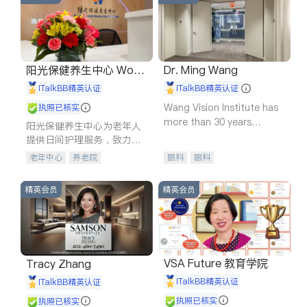
阳光保健养生中心 World
Dr. Ming Wang
shine
iTalkBB精英认证
iTalkBB精英认证
Wang Vision Institute has
执照已核实
more than 30 years
阳光保健养生中心为老年人
experience in
提供日间护理服务，致力于
通过持续的护理创新来有效
老年中心
养老院
眼科
眼科
提升老年人的生活质量。
精英会员
精英会员
VSA Future 教育学院
Tracy Zhang
iTalkBB精英认证
iTalkBB精英认证
执照已核实
执照已核实