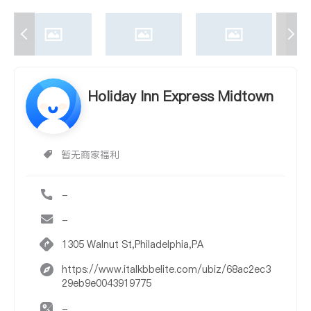
Holiday Inn Express Midtown
暂无商家福利
-
-
1305 Walnut St,Philadelphia,PA
https://www.italkbbelite.com/ubiz/68ac2ec3
29eb9e0043919775
-