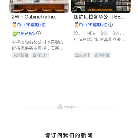
2Win Cabinetry Inc.
纽约贝拉奢华公司 BELL
A LUXE
iTalkBB精英认证
iTalkBB精英认证
设计、制造、安装一体化，
执照已核实
打造高端定制家具和商业空
中华橱柜石材公司以实惠的
间
价格提供实木橱柜，石英石
台面，多种优质不锈钢水
瓷砖橱柜
室内设计
室内设计
瓷砖橱柜
槽、水龙头与抽油烟机。品
建筑设计
卫浴洁具
卫浴洁具
地板建材
质厨房，家的选择。
室内装修
售前软装staging
室内装修
请订阅我们的新闻