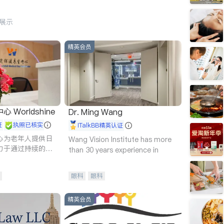
行展示
精英会员
Worldshine
Dr. Ming Wang
证
执照已核实
iTalkBB精英认证
心为老年人提供日
Wang Vision Institute has more
力于通过持续的护
than 30 years experience in
升老年人的生活质
眼科
眼科
精英会员