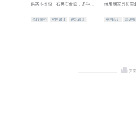
供实木橱柜，石英石台面，多种优
端定制家具和商
质不锈钢水槽、水龙头与抽油烟
机。品质厨房，家的选择。
瓷砖橱柜
室内设计
建筑设计
室内设计
瓷砖橱
卫浴洁具
室内装修
地板建材
售前软
室内装修