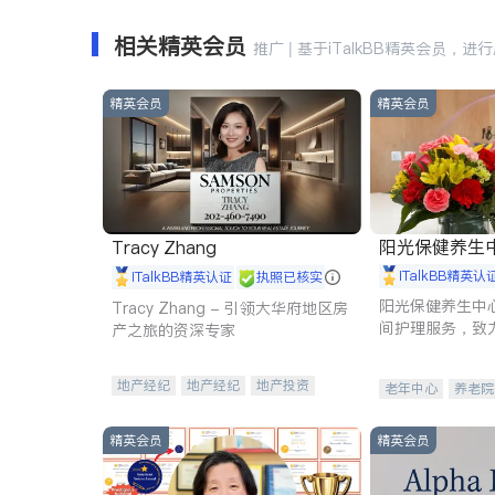
相关精英会员
推广 | 基于iTalkBB精英会员，进
精英会员
精英会员
阳光保健养生中心 
Tracy Zhang
iTalkBB精英认
iTalkBB精英认证
执照已核实
阳光保健养生中
Tracy Zhang - 引领大华府地区房
间护理服务，致
产之旅的资深专家
理创新来有效提
量。
地产经纪
地产经纪
地产投资
老年中心
养老院
商业地产
商铺租售
开发商建商
精英会员
精英会员