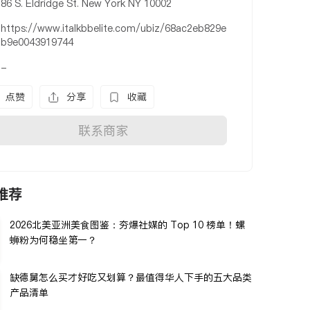
86 S. Eldridge St. New York NY 10002
https://www.italkbbelite.com/ubiz/68ac2eb829e
b9e0043919744
-
点赞
分享
收藏
联系商家
推荐
2026北美亚洲美食图鉴：夯爆社媒的 Top 10 榜单！螺
蛳粉为何稳坐第一？
缺德舅怎么买才好吃又划算？最值得华人下手的五大品类
产品清单