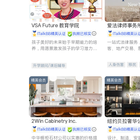
VSA Future 教育学院
爱法律师事务
iTalkBB精英认证
执照已核实
iTalkBB精英认
孩子美好的未来始于早期能力的培
一站式法律服务
养，用愿景激发孩子的学习潜力和
客、地产交易、
动力。理念：拥有成长型心态是成
伤、商业诉讼、
功的基石。
托、建筑合同、
人身伤害
移民
升学顾问/课后辅导
民事
房地产
商标注册
索赔
精英会员
精英会员
2Win Cabinetry Inc.
纽约贝拉奢华公司 BELLA
E
iTalkBB精英认证
执照已核实
iTalkBB精英认
中华橱柜石材公司以实惠的价格提
设计、制造、安