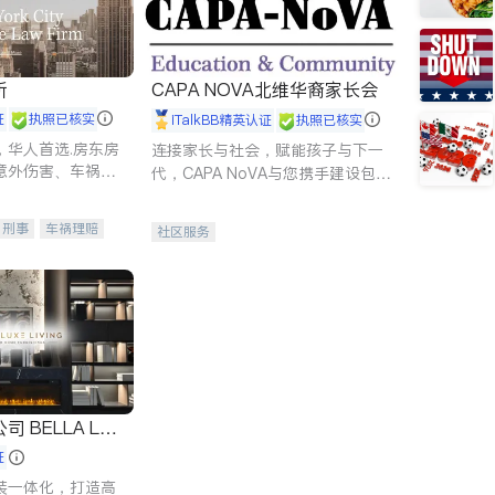
所
CAPA NOVA北维华裔家长会
证
执照已核实
iTalkBB精英认证
执照已核实
，华人首选.房东房
连接家长与社会，赋能孩子与下一
意外伤害、车祸重
代，CAPA NoVA与您携手建设包
商标注册、移民信
容、公平、充满希望的社区。
刑事案件全包办
刑事
车祸理赔
社区服务
信托/遗嘱
商业
律师-其它
保释
 LUX
证
装一体化，打造高