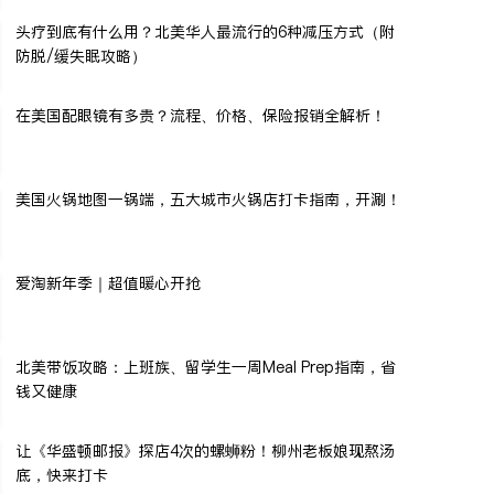
头疗到底有什么用？北美华人最流行的6种减压方式（附
防脱/缓失眠攻略）
在美国配眼镜有多贵？流程、价格、保险报销全解析！
美国火锅地图一锅端，五大城市火锅店打卡指南，开涮！
爱淘新年季｜超值暖心开抢
北美带饭攻略：上班族、留学生一周Meal Prep指南，省
钱又健康
让《华盛顿邮报》探店4次的螺蛳粉！柳州老板娘现熬汤
底，快来打卡