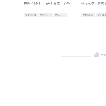
供实木橱柜，石英石台面，多种优
端定制家具和商
质不锈钢水槽、水龙头与抽油烟
机。品质厨房，家的选择。
瓷砖橱柜
室内设计
建筑设计
室内设计
瓷砖橱
卫浴洁具
室内装修
地板建材
售前软
室内装修