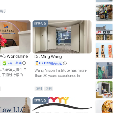
行展示
精英会员
Worldshine
Dr. Ming Wang
证
执照已核实
iTalkBB精英认证
心为老年人提供日
Wang Vision Institute has more
力于通过持续的护
than 30 years experience in
升老年人的生活质
眼科
眼科
精英会员