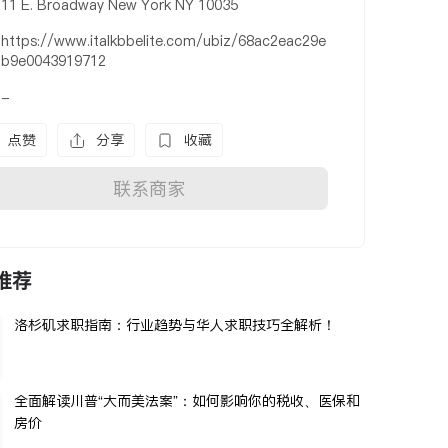
11 E. Broadway New York NY 10035
https://www.italkbbelite.com/ubiz/68ac2eac29e
b9e0043919712
-
点赞
分享
收藏
联系商家
推荐
洛杉矶求职指南：行业趋势与华人求职技巧全解析！
全面解读川普“大而美法案”：如何影响你的税收、医保和
房价