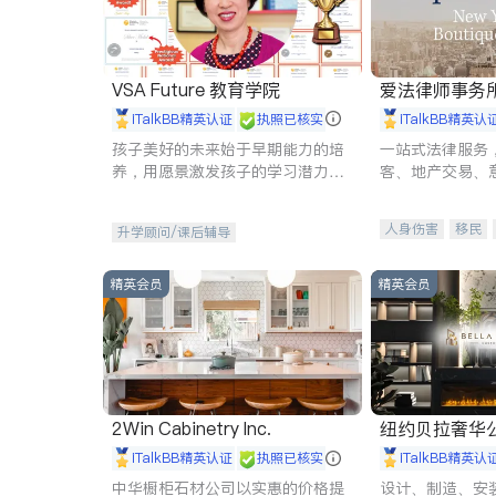
VSA Future 教育学院
爱法律师事务
iTalkBB精英认证
执照已核实
iTalkBB精英认
孩子美好的未来始于早期能力的培
一站式法律服务
养，用愿景激发孩子的学习潜力和
客、地产交易、
动力。理念：拥有成长型心态是成
伤、商业诉讼、
功的基石。
托、建筑合同、
人身伤害
移民
升学顾问/课后辅导
民事
房地产
商标注册
索赔
精英会员
精英会员
2Win Cabinetry Inc.
纽约贝拉奢华公司 BELLA
E
iTalkBB精英认证
执照已核实
iTalkBB精英认
中华橱柜石材公司以实惠的价格提
设计、制造、安