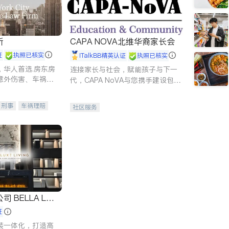
所
CAPA NOVA北维华裔家长会
证
执照已核实
iTalkBB精英认证
执照已核实
，华人首选.房东房
连接家长与社会，赋能孩子与下一
意外伤害、车祸重
代，CAPA NoVA与您携手建设包
商标注册、移民信
容、公平、充满希望的社区。
刑事案件全包办
刑事
车祸理赔
社区服务
信托/遗嘱
商业
律师-其它
保释
 LUX
证
装一体化，打造高