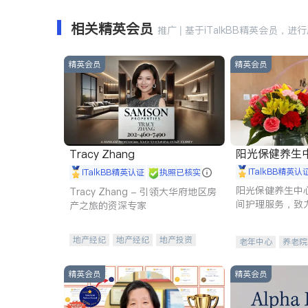
相关精英会员
推广 | 基于iTalkBB精英会员，进
精英会员
精英会员
阳光保健养生中心 
Tracy Zhang
iTalkBB精英认
iTalkBB精英认证
执照已核实
阳光保健养生中
Tracy Zhang - 引领大华府地区房
间护理服务，致
产之旅的资深专家
理创新来有效提
量。
地产经纪
地产经纪
地产投资
老年中心
养老院
商业地产
商铺租售
开发商建商
精英会员
精英会员