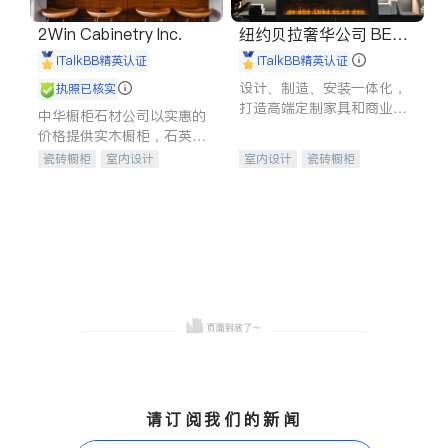
2Win Cabinetry Inc.
纽约贝拉奢华公司 BELL
A LUXE
iTalkBB精英认证
iTalkBB精英认证
设计、制造、安装一体化，
执照已核实
打造高端定制家具和商业空
中华橱柜石材公司以实惠的
间
价格提供实木橱柜，石英石
台面，多种优质不锈钢水
瓷砖橱柜
室内设计
室内设计
瓷砖橱柜
槽、水龙头与抽油烟机。品
建筑设计
卫浴洁具
卫浴洁具
地板建材
质厨房，家的选择。
室内装修
售前软装staging
室内装修
请订阅我们的新闻