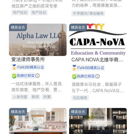
力的培养，用愿景激发孩子
地区房产之旅的资深专家
的学习潜力和动力。理念：
地产经纪
地产经纪
升学顾问/课后辅导
拥有成长型心态是成功的基
地产投资
商业地产
石。
商铺租售
开发商建商
精英会员
精英会员
爱法律师事务所
CAPA NOVA北维华裔家
长会
iTalkBB精英认证
iTalkBB精英认证
执照已核实
执照已核实
一站式法律服务，华人首选.
连接家长与社会，赋能孩子
房东房客、地产交易、意外
与下一代，CAPA NoVA与您
伤害、车祸重伤、商业诉
携手建设包容、公平、充满
人身伤害
移民
刑事
社区服务
讼、商标注册、移民信托、
希望的社区。
车祸理赔
民事
房地产
建筑合同、刑事案件全包办
信托/遗嘱
商业
商标注册
精英会员
精英会员
索赔
律师-其它
保释