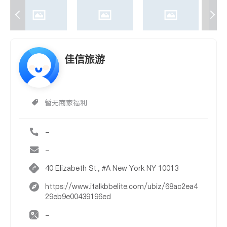
佳信旅游
暂无商家福利
-
-
40 Elizabeth St., #A New York NY 10013
https://www.italkbbelite.com/ubiz/68ac2ea4
29eb9e00439196ed
-