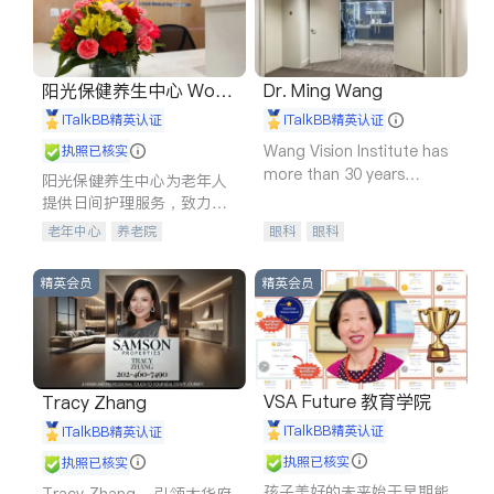
阳光保健养生中心 World
Dr. Ming Wang
shine
iTalkBB精英认证
iTalkBB精英认证
Wang Vision Institute has
执照已核实
more than 30 years
阳光保健养生中心为老年人
experience in
提供日间护理服务，致力于
通过持续的护理创新来有效
老年中心
养老院
眼科
眼科
提升老年人的生活质量。
精英会员
精英会员
VSA Future 教育学院
Tracy Zhang
iTalkBB精英认证
iTalkBB精英认证
执照已核实
执照已核实
孩子美好的未来始于早期能
Tracy Zhang - 引领大华府