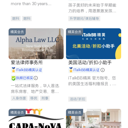
more than 30 years
孩子美好的未来始于早期能
experience in
力的培养，用愿景激发孩子
的学习潜力和动力。理念：
眼科
眼科
升学顾问/课后辅导
拥有成长型心态是成功的基
石。
精英会员
精英会员
爱法律师事务所
美国活动/折扣小助手
iTalkBB精英认证
iTalkBB精英认证
iTalkBB精英 官方账号。您
执照已核实
的美国生活福利播报员，精
一站式法律服务，华人首选.
选独家折扣、本地活动与专
房东房客、地产交易、意外
业讲座，第一时间享受您的
伤害、车祸重伤、商业诉
人身伤害
移民
刑事
活动/折扣
专属福利。
讼、商标注册、移民信托、
车祸理赔
民事
房地产
建筑合同、刑事案件全包办
信托/遗嘱
商业
商标注册
精英会员
精英会员
索赔
律师-其它
保释