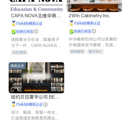
CAPA NOVA北维华裔家
2Win Cabinetry Inc.
长会
iTalkBB精英认证
iTalkBB精英认证
执照已核实
执照已核实
中华橱柜石材公司以实惠的
连接家长与社会，赋能孩子
价格提供实木橱柜，石英石
与下一代，CAPA NoVA与您
台面，多种优质不锈钢水
携手建设包容、公平、充满
瓷砖橱柜
室内设计
社区服务
槽、水龙头与抽油烟机。品
希望的社区。
建筑设计
卫浴洁具
质厨房，家的选择。
室内装修
精英会员
纽约贝拉奢华公司 BELL
A LUXE
iTalkBB精英认证
设计、制造、安装一体化，
打造高端定制家具和商业空
间