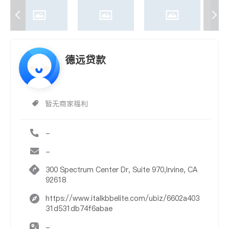
德远贷款
暂无商家福利
-
-
300 Spectrum Center Dr, Suite 970,Irvine, CA
92618
https://www.italkbbelite.com/ubiz/6602a403
31d531db74f6abae
-