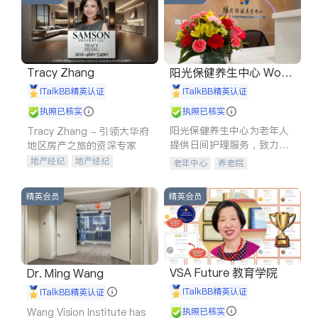
Tracy Zhang
阳光保健养生中心 World
shine
iTalkBB精英认证
iTalkBB精英认证
执照已核实
执照已核实
阳光保健养生中心为老年人
Tracy Zhang - 引领大华府
提供日间护理服务，致力于
地区房产之旅的资深专家
通过持续的护理创新来有效
地产经纪
地产经纪
老年中心
养老院
提升老年人的生活质量。
地产投资
商业地产
商铺租售
开发商建商
精英会员
精英会员
VSA Future 教育学院
Dr. Ming Wang
iTalkBB精英认证
iTalkBB精英认证
Wang Vision Institute has
执照已核实