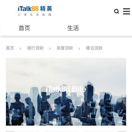
首页
生活
医生
律师
首页
银行贷款
房屋贷款
德远贷款
保险理财
房地产租售
建筑装修
教育
养老
非盈利组织