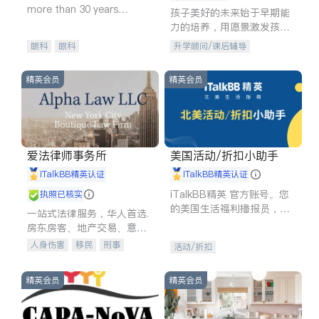
more than 30 years
孩子美好的未来始于早期能
experience in
力的培养，用愿景激发孩子
的学习潜力和动力。理念：
眼科
眼科
升学顾问/课后辅导
拥有成长型心态是成功的基
石。
精英会员
精英会员
爱法律师事务所
美国活动/折扣小助手
iTalkBB精英认证
iTalkBB精英认证
iTalkBB精英 官方账号。您
执照已核实
的美国生活福利播报员，精
一站式法律服务，华人首选.
选独家折扣、本地活动与专
房东房客、地产交易、意外
业讲座，第一时间享受您的
伤害、车祸重伤、商业诉
人身伤害
移民
刑事
活动/折扣
专属福利。
讼、商标注册、移民信托、
车祸理赔
民事
房地产
建筑合同、刑事案件全包办
信托/遗嘱
商业
商标注册
精英会员
精英会员
索赔
律师-其它
保释