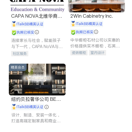
CAPA NOVA北维华裔家
2Win Cabinetry Inc.
长会
iTalkBB精英认证
iTalkBB精英认证
执照已核实
执照已核实
中华橱柜石材公司以实惠的
连接家长与社会，赋能孩子
价格提供实木橱柜，石英石
与下一代，CAPA NoVA与您
台面，多种优质不锈钢水
携手建设包容、公平、充满
瓷砖橱柜
室内设计
社区服务
槽、水龙头与抽油烟机。品
希望的社区。
建筑设计
卫浴洁具
质厨房，家的选择。
室内装修
精英会员
纽约贝拉奢华公司 BELL
A LUXE
iTalkBB精英认证
设计、制造、安装一体化，
打造高端定制家具和商业空
间