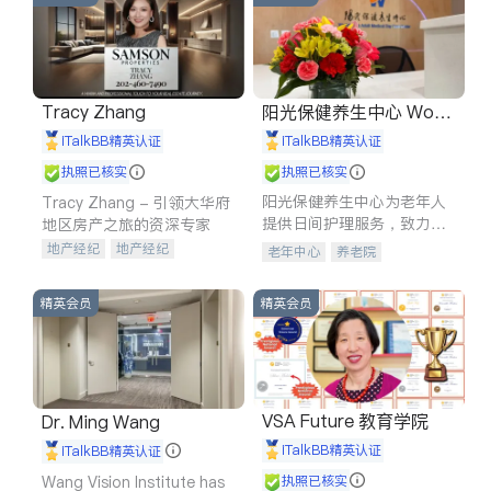
Tracy Zhang
阳光保健养生中心 World
shine
iTalkBB精英认证
iTalkBB精英认证
执照已核实
执照已核实
阳光保健养生中心为老年人
Tracy Zhang - 引领大华府
提供日间护理服务，致力于
地区房产之旅的资深专家
通过持续的护理创新来有效
地产经纪
地产经纪
老年中心
养老院
提升老年人的生活质量。
地产投资
商业地产
商铺租售
开发商建商
精英会员
精英会员
VSA Future 教育学院
Dr. Ming Wang
iTalkBB精英认证
iTalkBB精英认证
Wang Vision Institute has
执照已核实