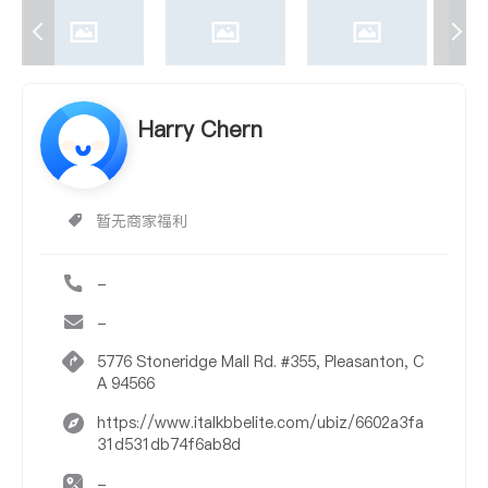
Harry Chern
暂无商家福利
-
-
5776 Stoneridge Mall Rd. #355, Pleasanton, C
A 94566
https://www.italkbbelite.com/ubiz/6602a3fa
31d531db74f6ab8d
-