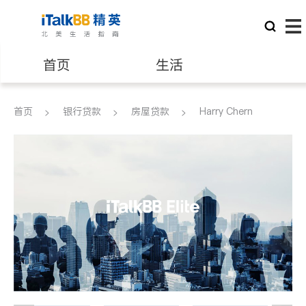
首页
生活
医生
律师
首页
银行贷款
房屋贷款
Harry Chern
保险理财
房地产租售
建筑装修
教育
养老
非盈利组织