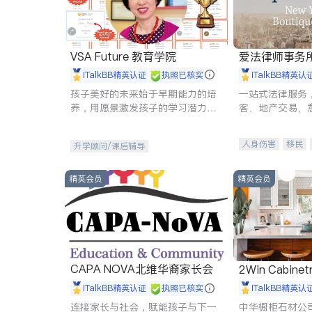
VSA Future 教育学院
爱法律师事务
iTalkBB精英认证
执照已核实
iTalkBB精英认
孩子美好的未来始于早期能力的培
一站式法律服务
养，用愿景激发孩子的学习潜力和
客、地产交易、
动力。理念：拥有成长型心态是成
伤、商业诉讼、
功的基石。
托、建筑合同、
人身伤害
移民
升学顾问/课后辅导
民事
房地产
商标注册
索赔
精英会员
精英会员
CAPA NOVA北维华裔家长会
2Win Cabinetr
iTalkBB精英认证
执照已核实
iTalkBB精英认
连接家长与社会，赋能孩子与下一
中华橱柜石材公