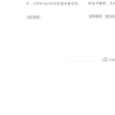
供实木橱柜，石
代，CAPA NoVA与您携手建设包
质不锈钢水槽、
容、公平、充满希望的社区。
机。品质厨房，
瓷砖橱柜
室内设
社区服务
卫浴洁具
室内