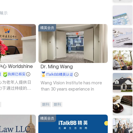
行展示
精英会员
Worldshine
Dr. Ming Wang
证
执照已核实
iTalkBB精英认证
心为老年人提供日
Wang Vision Institute has more
力于通过持续的护
than 30 years experience in
升老年人的生活质
眼科
眼科
精英会员