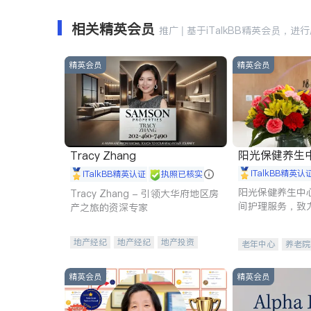
相关精英会员
推广 | 基于iTalkBB精英会员，进
精英会员
精英会员
阳光保健养生中心 
Tracy Zhang
iTalkBB精英认
iTalkBB精英认证
执照已核实
阳光保健养生中
Tracy Zhang - 引领大华府地区房
间护理服务，致
产之旅的资深专家
理创新来有效提
量。
地产经纪
地产经纪
地产投资
老年中心
养老院
商业地产
商铺租售
开发商建商
精英会员
精英会员