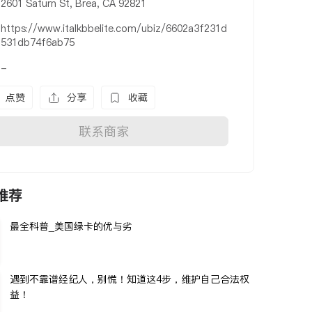
2601 Saturn St, Brea, CA 92821
https://www.italkbbelite.com/ubiz/6602a3f231d
531db74f6ab75
-
点赞
分享
收藏
联系商家
推荐
最全科普_美国绿卡的优与劣
遇到不靠谱经纪人，别慌！知道这4步，维护自己合法权
益！