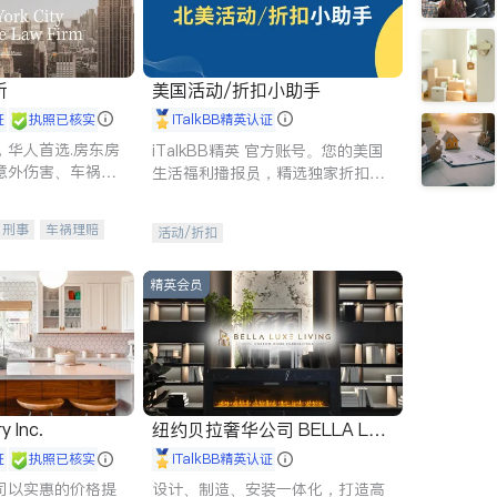
所
美国活动/折扣小助手
证
执照已核实
iTalkBB精英认证
，华人首选.房东房
iTalkBB精英 官方账号。您的美国
意外伤害、车祸重
生活福利播报员，精选独家折扣、
商标注册、移民信
本地活动与专业讲座，第一时间享
刑事案件全包办
受您的专属福利。
刑事
车祸理赔
活动/折扣
信托/遗嘱
商业
律师-其它
保释
精英会员
y Inc.
纽约贝拉奢华公司 BELLA LUX
E
证
执照已核实
iTalkBB精英认证
司以实惠的价格提
设计、制造、安装一体化，打造高