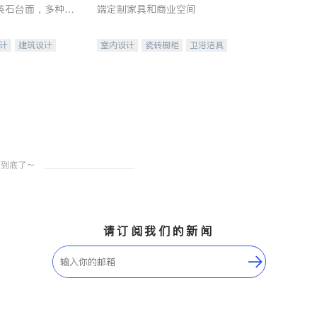
英石台面，多种优
端定制家具和商业空间
水龙头与抽油烟
家的选择。
计
建筑设计
室内设计
瓷砖橱柜
卫浴洁具
装修
地板建材
售前软装staging
室内装修
请订阅我们的新闻