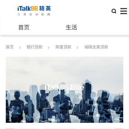
首页
生活
医生
律师
首页
银行贷款
房屋贷款
诚翔全美贷款
保险理财
房地产租售
建筑装修
教育
养老
非盈利组织