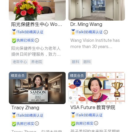
阳光保健养生中心 World
Dr. Ming Wang
shine
iTalkBB精英认证
iTalkBB精英认证
Wang Vision Institute has
执照已核实
more than 30 years
阳光保健养生中心为老年人
experience in
提供日间护理服务，致力于
通过持续的护理创新来有效
老年中心
养老院
眼科
眼科
提升老年人的生活质量。
精英会员
精英会员
VSA Future 教育学院
Tracy Zhang
iTalkBB精英认证
iTalkBB精英认证
执照已核实
执照已核实
孩子美好的未来始于早期能
Tracy Zhang - 引领大华府