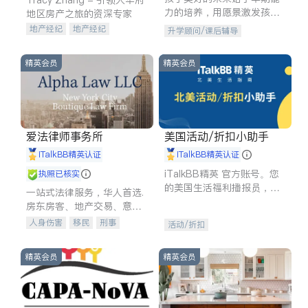
力的培养，用愿景激发孩子
地区房产之旅的资深专家
的学习潜力和动力。理念：
地产经纪
地产经纪
升学顾问/课后辅导
拥有成长型心态是成功的基
地产投资
商业地产
石。
商铺租售
开发商建商
精英会员
精英会员
爱法律师事务所
美国活动/折扣小助手
iTalkBB精英认证
iTalkBB精英认证
iTalkBB精英 官方账号。您
执照已核实
的美国生活福利播报员，精
一站式法律服务，华人首选.
选独家折扣、本地活动与专
房东房客、地产交易、意外
业讲座，第一时间享受您的
伤害、车祸重伤、商业诉
人身伤害
移民
刑事
活动/折扣
专属福利。
讼、商标注册、移民信托、
车祸理赔
民事
房地产
建筑合同、刑事案件全包办
信托/遗嘱
商业
商标注册
精英会员
精英会员
索赔
律师-其它
保释