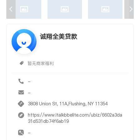
诚翔全美贷款
暂无商家福利
-
-
3808 Union St, 11A,Flushing, NY 11354
https://www.italkbbelite.com/ubiz/6602a3da
31d531db74f6ab19
-