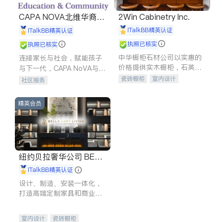
CAPA NOVA北维华裔家
2Win Cabinetry Inc.
长会
iTalkBB精英认证
iTalkBB精英认证
执照已核实
执照已核实
中华橱柜石材公司以实惠的
连接家长与社会，赋能孩子
价格提供实木橱柜，石英石
与下一代，CAPA NoVA与您
台面，多种优质不锈钢水
携手建设包容、公平、充满
瓷砖橱柜
室内设计
社区服务
槽、水龙头与抽油烟机。品
希望的社区。
建筑设计
卫浴洁具
质厨房，家的选择。
室内装修
精英会员
纽约贝拉奢华公司 BELL
A LUXE
iTalkBB精英认证
设计、制造、安装一体化，
打造高端定制家具和商业空
间
室内设计
瓷砖橱柜