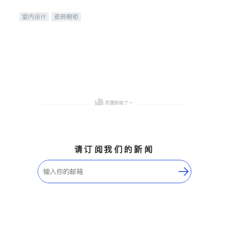
间
室内设计
瓷砖橱柜
卫浴洁具
地板建材
售前软装staging
室内装修
请订阅我们的新闻