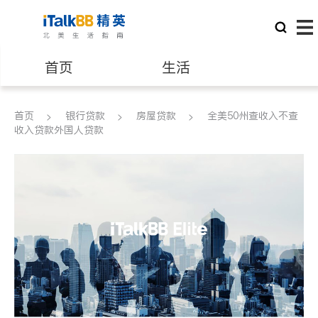
首页
生活
医生
律师
首页
银行贷款
房屋贷款
全美50州查收入不查
收入贷款外国人贷款
保险理财
房地产租售
建筑装修
教育
养老
非盈利组织