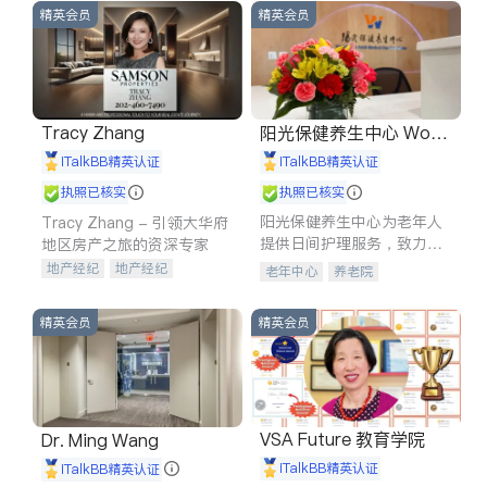
精英会员
精英会员
Tracy Zhang
阳光保健养生中心 World
shine
iTalkBB精英认证
iTalkBB精英认证
执照已核实
执照已核实
阳光保健养生中心为老年人
Tracy Zhang - 引领大华府
提供日间护理服务，致力于
地区房产之旅的资深专家
通过持续的护理创新来有效
地产经纪
地产经纪
老年中心
养老院
提升老年人的生活质量。
地产投资
商业地产
商铺租售
开发商建商
精英会员
精英会员
VSA Future 教育学院
Dr. Ming Wang
iTalkBB精英认证
iTalkBB精英认证