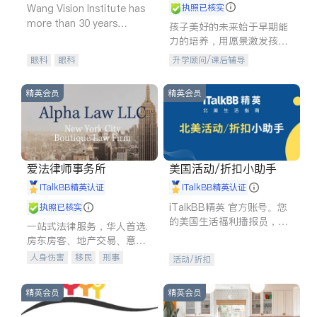
Wang Vision Institute has
执照已核实
more than 30 years
孩子美好的未来始于早期能
experience in
力的培养，用愿景激发孩子
的学习潜力和动力。理念：
眼科
眼科
升学顾问/课后辅导
拥有成长型心态是成功的基
石。
精英会员
精英会员
爱法律师事务所
美国活动/折扣小助手
iTalkBB精英认证
iTalkBB精英认证
iTalkBB精英 官方账号。您
执照已核实
的美国生活福利播报员，精
一站式法律服务，华人首选.
选独家折扣、本地活动与专
房东房客、地产交易、意外
业讲座，第一时间享受您的
伤害、车祸重伤、商业诉
人身伤害
移民
刑事
活动/折扣
专属福利。
讼、商标注册、移民信托、
车祸理赔
民事
房地产
建筑合同、刑事案件全包办
信托/遗嘱
商业
商标注册
精英会员
精英会员
索赔
律师-其它
保释