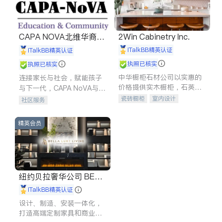
CAPA NOVA北维华裔家
2Win Cabinetry Inc.
长会
iTalkBB精英认证
iTalkBB精英认证
执照已核实
执照已核实
中华橱柜石材公司以实惠的
连接家长与社会，赋能孩子
价格提供实木橱柜，石英石
与下一代，CAPA NoVA与您
台面，多种优质不锈钢水
携手建设包容、公平、充满
瓷砖橱柜
室内设计
社区服务
槽、水龙头与抽油烟机。品
希望的社区。
建筑设计
卫浴洁具
质厨房，家的选择。
室内装修
精英会员
纽约贝拉奢华公司 BELL
A LUXE
iTalkBB精英认证
设计、制造、安装一体化，
打造高端定制家具和商业空