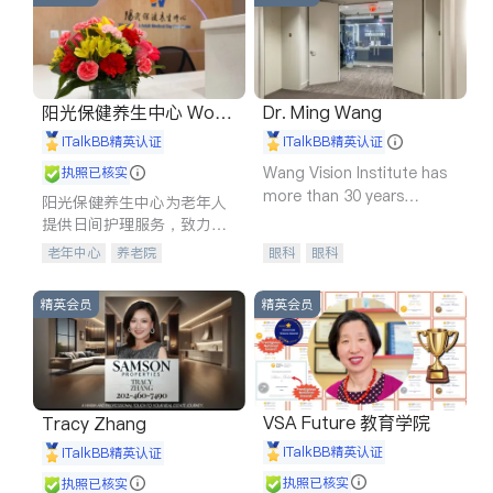
阳光保健养生中心 World
Dr. Ming Wang
shine
iTalkBB精英认证
iTalkBB精英认证
Wang Vision Institute has
执照已核实
more than 30 years
阳光保健养生中心为老年人
experience in
提供日间护理服务，致力于
通过持续的护理创新来有效
老年中心
养老院
眼科
眼科
提升老年人的生活质量。
精英会员
精英会员
VSA Future 教育学院
Tracy Zhang
iTalkBB精英认证
iTalkBB精英认证
执照已核实
执照已核实