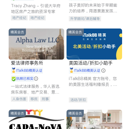
孩子美好的未来始于早期能
Tracy Zhang - 引领大华府
力的培养，用愿景激发孩子
地区房产之旅的资深专家
的学习潜力和动力。理念：
地产经纪
地产经纪
升学顾问/课后辅导
拥有成长型心态是成功的基
地产投资
商业地产
石。
商铺租售
开发商建商
精英会员
精英会员
爱法律师事务所
美国活动/折扣小助手
iTalkBB精英认证
iTalkBB精英认证
iTalkBB精英 官方账号。您
执照已核实
的美国生活福利播报员，精
一站式法律服务，华人首选.
选独家折扣、本地活动与专
房东房客、地产交易、意外
业讲座，第一时间享受您的
伤害、车祸重伤、商业诉
人身伤害
移民
刑事
活动/折扣
专属福利。
讼、商标注册、移民信托、
车祸理赔
民事
房地产
建筑合同、刑事案件全包办
信托/遗嘱
商业
商标注册
精英会员
精英会员
索赔
律师-其它
保释