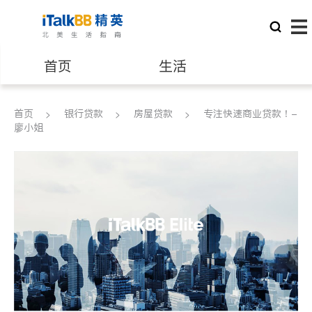
首页
生活
医生
律师
首页
银行贷款
房屋贷款
专注快速商业贷款！-
廖小姐
保险理财
房地产租售
建筑装修
教育
养老
非盈利组织