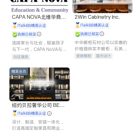
CAPA NOVA北维华裔家
2Win Cabinetry Inc.
长会
iTalkBB精英认证
iTalkBB精英认证
执照已核实
执照已核实
中华橱柜石材公司以实惠的
连接家长与社会，赋能孩子
价格提供实木橱柜，石英石
与下一代，CAPA NoVA与您
台面，多种优质不锈钢水
携手建设包容、公平、充满
瓷砖橱柜
室内设计
社区服务
槽、水龙头与抽油烟机。品
希望的社区。
建筑设计
卫浴洁具
质厨房，家的选择。
室内装修
精英会员
纽约贝拉奢华公司 BELL
A LUXE
iTalkBB精英认证
设计、制造、安装一体化，
打造高端定制家具和商业空
间