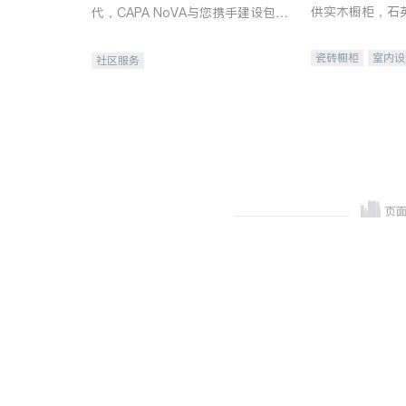
供实木橱柜，石
代，CAPA NoVA与您携手建设包
质不锈钢水槽、
容、公平、充满希望的社区。
机。品质厨房，
瓷砖橱柜
室内设
社区服务
卫浴洁具
室内