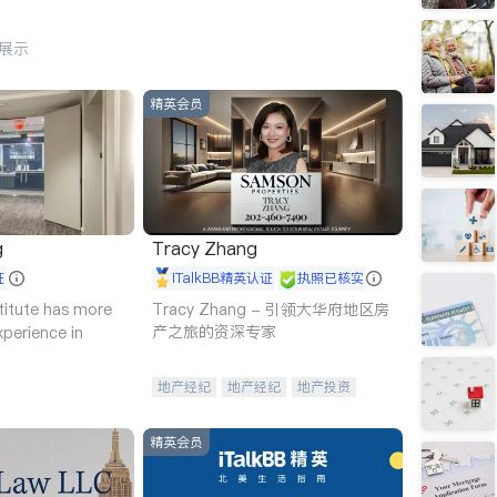
行展示
精英会员
g
Tracy Zhang
证
iTalkBB精英认证
执照已核实
titute has more
Tracy Zhang - 引领大华府地区房
产之旅的资深专家
xperience in
地产经纪
地产经纪
地产投资
商业地产
商铺租售
开发商建商
精英会员