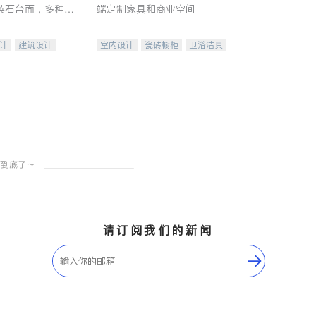
英石台面，多种优
端定制家具和商业空间
水龙头与抽油烟
家的选择。
计
建筑设计
室内设计
瓷砖橱柜
卫浴洁具
装修
地板建材
售前软装staging
室内装修
请订阅我们的新闻