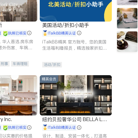
所
美国活动/折扣小助手
证
执照已核实
iTalkBB精英认证
，华人首选.房东房
iTalkBB精英 官方账号。您的美国
意外伤害、车祸重
生活福利播报员，精选独家折扣、
商标注册、移民信
本地活动与专业讲座，第一时间享
刑事案件全包办
受您的专属福利。
刑事
车祸理赔
活动/折扣
信托/遗嘱
商业
律师-其它
保释
精英会员
y Inc.
纽约贝拉奢华公司 BELLA LUX
E
证
执照已核实
iTalkBB精英认证
司以实惠的价格提
设计、制造、安装一体化，打造高