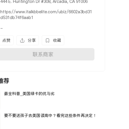
444 E. Huntington Dr #308, Arcadia, CA 91006
https://www.italkbbelite.com/ubiz/6602a3bd31
d531db74f6aab1
-
点赞
分享
收藏
联系商家
推荐
最全科普_美国绿卡的优与劣
要不要送孩子去美国读高中？看完这些条件再决定！