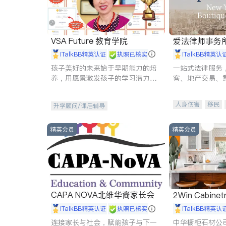
VSA Future 教育学院
爱法律师事务
iTalkBB精英认证
执照已核实
iTalkBB精英认
孩子美好的未来始于早期能力的培
一站式法律服务
养，用愿景激发孩子的学习潜力和
客、地产交易、
动力。理念：拥有成长型心态是成
伤、商业诉讼、
功的基石。
托、建筑合同、
人身伤害
移民
升学顾问/课后辅导
民事
房地产
商标注册
索赔
精英会员
精英会员
CAPA NOVA北维华裔家长会
2Win Cabinetr
iTalkBB精英认证
执照已核实
iTalkBB精英认
连接家长与社会，赋能孩子与下一
中华橱柜石材公