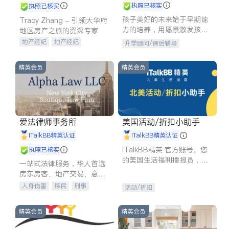
执照已核实
执照已核实
孩子美好的未来始于早期能
Tracy Zhang - 引领大华府
力的培养，用愿景激发孩子
地区房产之旅的资深专家
的学习潜力和动力。理念：
地产经纪
地产经纪
升学顾问/课后辅导
拥有成长型心态是成功的基
地产投资
商业地产
石。
商铺租售
开发商建商
精英会员
精英会员
爱法律师事务所
美国活动/折扣小助手
iTalkBB精英认证
iTalkBB精英认证
iTalkBB精英 官方账号。您
执照已核实
的美国生活福利播报员，精
一站式法律服务，华人首选.
选独家折扣、本地活动与专
房东房客、地产交易、意外
业讲座，第一时间享受您的
伤害、车祸重伤、商业诉
人身伤害
移民
刑事
活动/折扣
专属福利。
讼、商标注册、移民信托、
车祸理赔
民事
房地产
建筑合同、刑事案件全包办
信托/遗嘱
商业
商标注册
精英会员
精英会员
索赔
律师-其它
保释