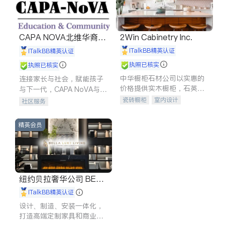
CAPA NOVA北维华裔家
2Win Cabinetry Inc.
长会
iTalkBB精英认证
iTalkBB精英认证
执照已核实
执照已核实
中华橱柜石材公司以实惠的
连接家长与社会，赋能孩子
价格提供实木橱柜，石英石
与下一代，CAPA NoVA与您
台面，多种优质不锈钢水
携手建设包容、公平、充满
瓷砖橱柜
室内设计
社区服务
槽、水龙头与抽油烟机。品
希望的社区。
建筑设计
卫浴洁具
质厨房，家的选择。
室内装修
精英会员
纽约贝拉奢华公司 BELL
A LUXE
iTalkBB精英认证
设计、制造、安装一体化，
打造高端定制家具和商业空