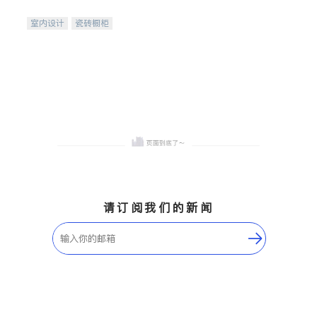
间
室内设计
瓷砖橱柜
卫浴洁具
地板建材
售前软装staging
室内装修
请订阅我们的新闻