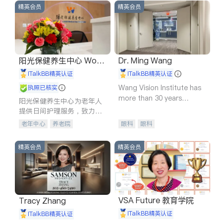
精英会员
精英会员
阳光保健养生中心 World
Dr. Ming Wang
shine
iTalkBB精英认证
iTalkBB精英认证
Wang Vision Institute has
执照已核实
more than 30 years
阳光保健养生中心为老年人
experience in
提供日间护理服务，致力于
通过持续的护理创新来有效
老年中心
养老院
眼科
眼科
提升老年人的生活质量。
精英会员
精英会员
VSA Future 教育学院
Tracy Zhang
iTalkBB精英认证
iTalkBB精英认证