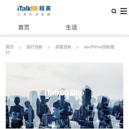
首页
生活
医生
律师
首页
银行贷款
房屋贷款
abcPrime贷款银
行
保险理财
房地产租售
建筑装修
教育
养老
非盈利组织