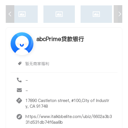
abcPrime贷款银行
暂无商家福利
-
-
17890 Castleton street, #100,City of Industr
y, CA 91748
https://www.italkbbelite.com/ubiz/6602a3b3
31d531db74f6aa8b