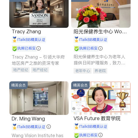
Tracy Zhang
阳光保健养生中心 World
shine
iTalkBB精英认证
iTalkBB精英认证
执照已核实
执照已核实
阳光保健养生中心为老年人
Tracy Zhang - 引领大华府
提供日间护理服务，致力于
地区房产之旅的资深专家
通过持续的护理创新来有效
地产经纪
地产经纪
老年中心
养老院
提升老年人的生活质量。
地产投资
商业地产
商铺租售
开发商建商
精英会员
精英会员
VSA Future 教育学院
Dr. Ming Wang
iTalkBB精英认证
iTalkBB精英认证
Wang Vision Institute has
执照已核实