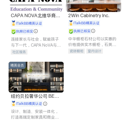
CAPA NOVA北维华裔家
2Win Cabinetry Inc.
长会
iTalkBB精英认证
iTalkBB精英认证
执照已核实
执照已核实
中华橱柜石材公司以实惠的
连接家长与社会，赋能孩子
价格提供实木橱柜，石英石
与下一代，CAPA NoVA与您
台面，多种优质不锈钢水
携手建设包容、公平、充满
瓷砖橱柜
室内设计
社区服务
槽、水龙头与抽油烟机。品
希望的社区。
建筑设计
卫浴洁具
质厨房，家的选择。
室内装修
精英会员
纽约贝拉奢华公司 BELL
A LUXE
iTalkBB精英认证
设计、制造、安装一体化，
打造高端定制家具和商业空
间