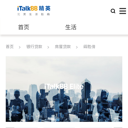
首页
生活
医生
律师
首页
银行贷款
房屋贷款
阎胜倩
保险理财
房地产租售
建筑装修
教育
养老
非盈利组织