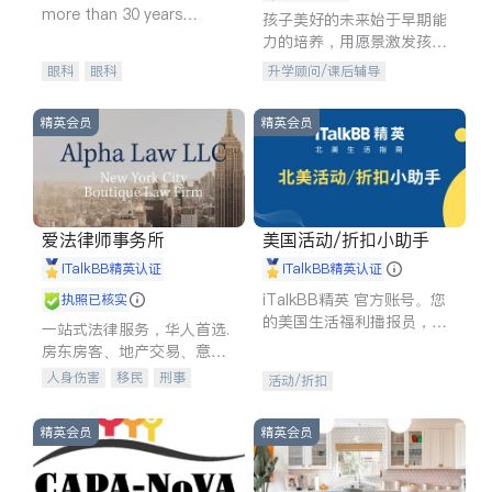
more than 30 years
孩子美好的未来始于早期能
experience in
力的培养，用愿景激发孩子
的学习潜力和动力。理念：
眼科
眼科
升学顾问/课后辅导
拥有成长型心态是成功的基
石。
精英会员
精英会员
爱法律师事务所
美国活动/折扣小助手
iTalkBB精英认证
iTalkBB精英认证
iTalkBB精英 官方账号。您
执照已核实
的美国生活福利播报员，精
一站式法律服务，华人首选.
选独家折扣、本地活动与专
房东房客、地产交易、意外
业讲座，第一时间享受您的
伤害、车祸重伤、商业诉
人身伤害
移民
刑事
活动/折扣
专属福利。
讼、商标注册、移民信托、
车祸理赔
民事
房地产
建筑合同、刑事案件全包办
信托/遗嘱
商业
商标注册
精英会员
精英会员
索赔
律师-其它
保释