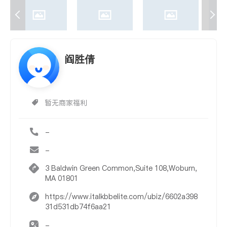
阎胜倩
暂无商家福利
-
-
3 Baldwin Green Common,Suite 108,Woburn,
MA 01801
https://www.italkbbelite.com/ubiz/6602a398
31d531db74f6aa21
-