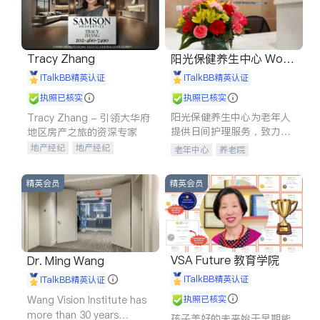
Tracy Zhang
阳光保健养生中心 World
shine
iTalkBB精英认证
iTalkBB精英认证
执照已核实
执照已核实
阳光保健养生中心为老年人
Tracy Zhang - 引领大华府
提供日间护理服务，致力于
地区房产之旅的资深专家
通过持续的护理创新来有效
地产经纪
地产经纪
老年中心
养老院
提升老年人的生活质量。
地产投资
商业地产
商铺租售
开发商建商
精英会员
精英会员
VSA Future 教育学院
Dr. Ming Wang
iTalkBB精英认证
iTalkBB精英认证
Wang Vision Institute has
执照已核实
more than 30 years
孩子美好的未来始于早期能