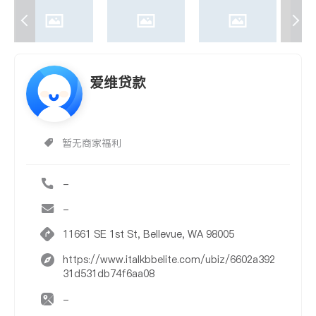
爱维贷款
暂无商家福利
-
-
11661 SE 1st St, Bellevue, WA 98005
https://www.italkbbelite.com/ubiz/6602a392
31d531db74f6aa08
-