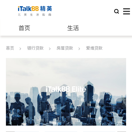
首页
生活
医生
律师
首页
银行贷款
房屋贷款
爱维贷款
保险理财
房地产租售
建筑装修
教育
养老
非盈利组织