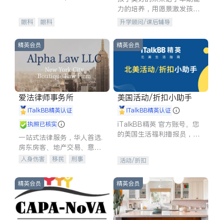
experience in
力的培养，用愿景激发孩子
的学习潜力和动力。理念：
眼科
眼科
升学顾问/课后辅导
拥有成长型心态是成功的基
石。
精英会员
精英会员
爱法律师事务所
美国活动/折扣小助手
iTalkBB精英认证
iTalkBB精英认证
iTalkBB精英 官方账号。您
执照已核实
的美国生活福利播报员，精
一站式法律服务，华人首选.
选独家折扣、本地活动与专
房东房客、地产交易、意外
业讲座，第一时间享受您的
伤害、车祸重伤、商业诉
人身伤害
移民
刑事
活动/折扣
专属福利。
讼、商标注册、移民信托、
车祸理赔
民事
房地产
建筑合同、刑事案件全包办
信托/遗嘱
商业
商标注册
精英会员
精英会员
索赔
律师-其它
保释