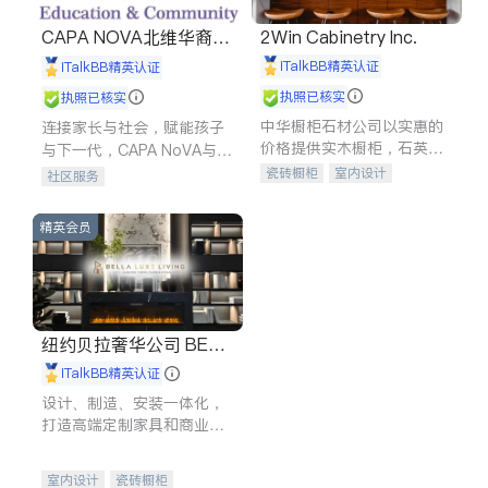
CAPA NOVA北维华裔家
2Win Cabinetry Inc.
长会
iTalkBB精英认证
iTalkBB精英认证
执照已核实
执照已核实
中华橱柜石材公司以实惠的
连接家长与社会，赋能孩子
价格提供实木橱柜，石英石
与下一代，CAPA NoVA与您
台面，多种优质不锈钢水
携手建设包容、公平、充满
瓷砖橱柜
室内设计
社区服务
槽、水龙头与抽油烟机。品
希望的社区。
建筑设计
卫浴洁具
质厨房，家的选择。
室内装修
精英会员
纽约贝拉奢华公司 BELL
A LUXE
iTalkBB精英认证
设计、制造、安装一体化，
打造高端定制家具和商业空
间
室内设计
瓷砖橱柜