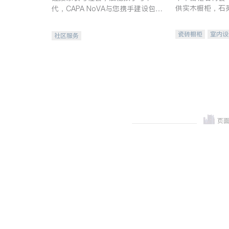
供实木橱柜，石
代，CAPA NoVA与您携手建设包
质不锈钢水槽、
容、公平、充满希望的社区。
机。品质厨房，
瓷砖橱柜
室内设
社区服务
卫浴洁具
室内