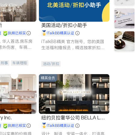
所
美国活动/折扣小助手
证
执照已核实
iTalkBB精英认证
，华人首选.房东房
iTalkBB精英 官方账号。您的美国
意外伤害、车祸重
生活福利播报员，精选独家折扣、
商标注册、移民信
本地活动与专业讲座，第一时间享
刑事案件全包办
受您的专属福利。
刑事
车祸理赔
活动/折扣
信托/遗嘱
商业
律师-其它
保释
精英会员
y Inc.
纽约贝拉奢华公司 BELLA LUX
E
证
执照已核实
iTalkBB精英认证
司以实惠的价格提
设计、制造、安装一体化，打造高