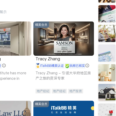
行展示
精英会员
g
Tracy Zhang
证
iTalkBB精英认证
执照已核实
titute has more
Tracy Zhang - 引领大华府地区房
产之旅的资深专家
xperience in
地产经纪
地产经纪
地产投资
商业地产
商铺租售
开发商建商
精英会员