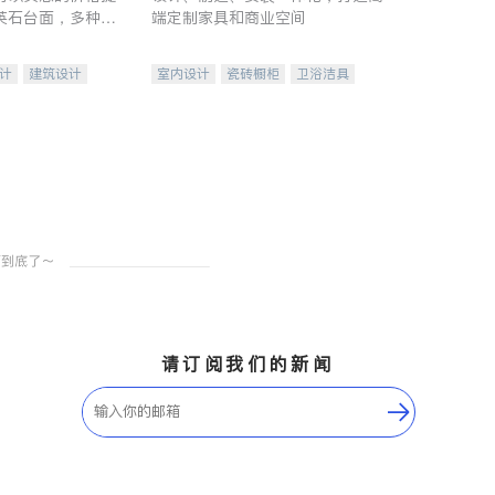
英石台面，多种优
端定制家具和商业空间
水龙头与抽油烟
家的选择。
计
建筑设计
室内设计
瓷砖橱柜
卫浴洁具
装修
地板建材
售前软装staging
室内装修
请订阅我们的新闻