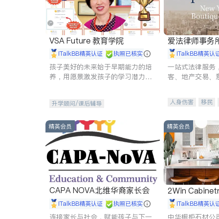
VSA Future 教育学院
爱法律师事务
iTalkBB精英认证
执照已核实
iTalkBB精英认
孩子美好的未来始于早期能力的培
一站式法律服务
养，用愿景激发孩子的学习潜力和
客、地产交易、
动力。理念：拥有成长型心态是成
伤、商业诉讼、
功的基石。
托、建筑合同、
人身伤害
移民
升学顾问/课后辅导
民事
房地产
商标注册
索赔
精英会员
精英会员
CAPA NOVA北维华裔家长会
2Win Cabinetr
iTalkBB精英认证
执照已核实
iTalkBB精英认
连接家长与社会，赋能孩子与下一
中华橱柜石材公