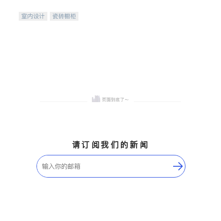
间
室内设计
瓷砖橱柜
卫浴洁具
地板建材
售前软装staging
室内装修
请订阅我们的新闻