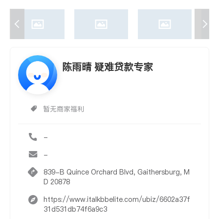
陈雨晴 疑难贷款专家
暂无商家福利
-
-
839-B Quince Orchard Blvd, Gaithersburg, M
D 20878
https://www.italkbbelite.com/ubiz/6602a37f
31d531db74f6a9c3