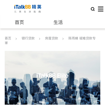
首页
生活
医生
律师
首页
银行贷款
房屋贷款
陈雨晴 疑难贷款专
家
保险理财
房地产租售
建筑装修
教育
养老
非盈利组织