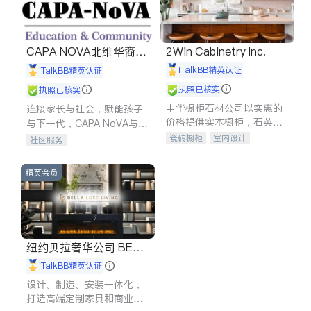
CAPA NOVA北维华裔家
2Win Cabinetry Inc.
长会
iTalkBB精英认证
iTalkBB精英认证
执照已核实
执照已核实
中华橱柜石材公司以实惠的
连接家长与社会，赋能孩子
价格提供实木橱柜，石英石
与下一代，CAPA NoVA与您
台面，多种优质不锈钢水
携手建设包容、公平、充满
瓷砖橱柜
室内设计
社区服务
槽、水龙头与抽油烟机。品
希望的社区。
建筑设计
卫浴洁具
质厨房，家的选择。
室内装修
精英会员
纽约贝拉奢华公司 BELL
A LUXE
iTalkBB精英认证
设计、制造、安装一体化，
打造高端定制家具和商业空