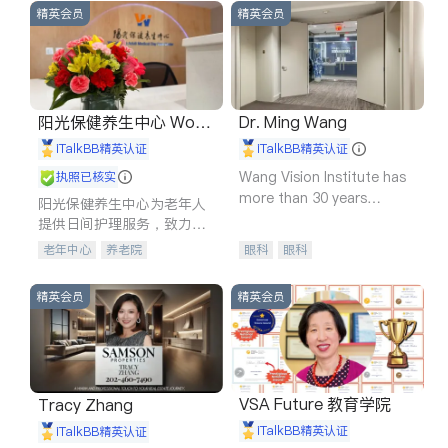
精英会员
精英会员
阳光保健养生中心 World
Dr. Ming Wang
shine
iTalkBB精英认证
iTalkBB精英认证
Wang Vision Institute has
执照已核实
more than 30 years
阳光保健养生中心为老年人
experience in
提供日间护理服务，致力于
通过持续的护理创新来有效
老年中心
养老院
眼科
眼科
提升老年人的生活质量。
精英会员
精英会员
VSA Future 教育学院
Tracy Zhang
iTalkBB精英认证
iTalkBB精英认证