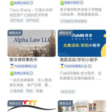
执照已核实
执照已核实
孩子美好的未来始于早期能
Tracy Zhang - 引领大华府
力的培养，用愿景激发孩子
地区房产之旅的资深专家
的学习潜力和动力。理念：
地产经纪
地产经纪
升学顾问/课后辅导
拥有成长型心态是成功的基
地产投资
商业地产
石。
商铺租售
开发商建商
精英会员
精英会员
爱法律师事务所
美国活动/折扣小助手
iTalkBB精英认证
iTalkBB精英认证
iTalkBB精英 官方账号。您
执照已核实
的美国生活福利播报员，精
一站式法律服务，华人首选.
选独家折扣、本地活动与专
房东房客、地产交易、意外
业讲座，第一时间享受您的
伤害、车祸重伤、商业诉
人身伤害
移民
刑事
活动/折扣
专属福利。
讼、商标注册、移民信托、
车祸理赔
民事
房地产
建筑合同、刑事案件全包办
信托/遗嘱
商业
商标注册
精英会员
精英会员
索赔
律师-其它
保释