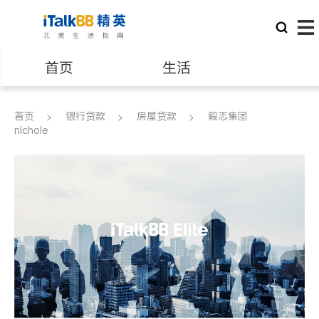
首页
生活
医生
律师
首页
银行贷款
房屋贷款
毅志集团
nichole
保险理财
房地产租售
建筑装修
教育
养老
非盈利组织