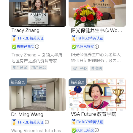
Tracy Zhang
阳光保健养生中心 World
shine
iTalkBB精英认证
iTalkBB精英认证
执照已核实
执照已核实
阳光保健养生中心为老年人
Tracy Zhang - 引领大华府
提供日间护理服务，致力于
地区房产之旅的资深专家
通过持续的护理创新来有效
地产经纪
地产经纪
老年中心
养老院
提升老年人的生活质量。
地产投资
商业地产
商铺租售
开发商建商
精英会员
精英会员
VSA Future 教育学院
Dr. Ming Wang
iTalkBB精英认证
iTalkBB精英认证
Wang Vision Institute has
执照已核实