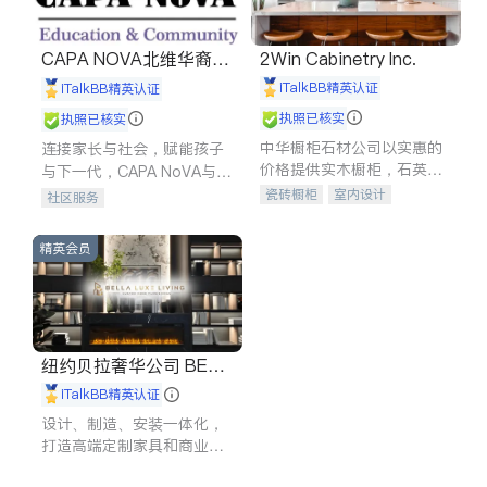
CAPA NOVA北维华裔家
2Win Cabinetry Inc.
长会
iTalkBB精英认证
iTalkBB精英认证
执照已核实
执照已核实
中华橱柜石材公司以实惠的
连接家长与社会，赋能孩子
价格提供实木橱柜，石英石
与下一代，CAPA NoVA与您
台面，多种优质不锈钢水
携手建设包容、公平、充满
瓷砖橱柜
室内设计
社区服务
槽、水龙头与抽油烟机。品
希望的社区。
建筑设计
卫浴洁具
质厨房，家的选择。
室内装修
精英会员
纽约贝拉奢华公司 BELL
A LUXE
iTalkBB精英认证
设计、制造、安装一体化，
打造高端定制家具和商业空
间