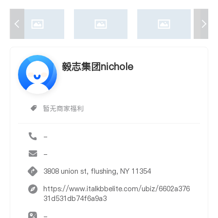
毅志集团nichole
暂无商家福利
-
-
3808 union st, flushing, NY 11354
https://www.italkbbelite.com/ubiz/6602a376
31d531db74f6a9a3
-