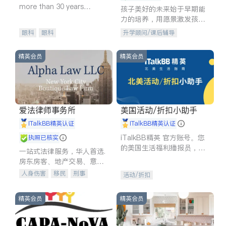
more than 30 years
孩子美好的未来始于早期能
experience in
力的培养，用愿景激发孩子
的学习潜力和动力。理念：
眼科
眼科
升学顾问/课后辅导
拥有成长型心态是成功的基
石。
精英会员
精英会员
爱法律师事务所
美国活动/折扣小助手
iTalkBB精英认证
iTalkBB精英认证
iTalkBB精英 官方账号。您
执照已核实
的美国生活福利播报员，精
一站式法律服务，华人首选.
选独家折扣、本地活动与专
房东房客、地产交易、意外
业讲座，第一时间享受您的
伤害、车祸重伤、商业诉
人身伤害
移民
刑事
活动/折扣
专属福利。
讼、商标注册、移民信托、
车祸理赔
民事
房地产
建筑合同、刑事案件全包办
信托/遗嘱
商业
商标注册
精英会员
精英会员
索赔
律师-其它
保释