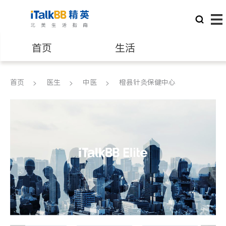
首页
生活
医生
律师
首页
医生
中医
橙县针灸保健中心
保险理财
房地产租售
建筑装修
教育
养老
非盈利组织