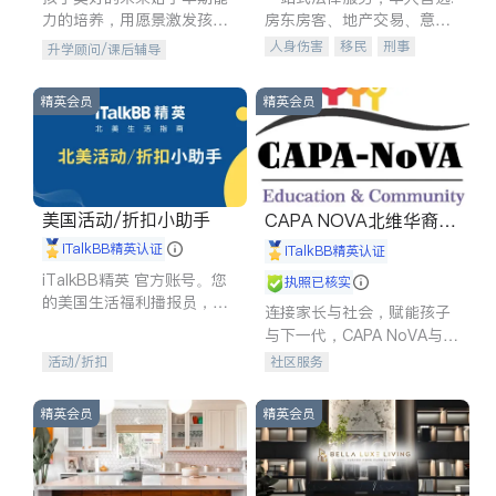
力的培养，用愿景激发孩子
房东房客、地产交易、意外
的学习潜力和动力。理念：
伤害、车祸重伤、商业诉
人身伤害
移民
刑事
升学顾问/课后辅导
拥有成长型心态是成功的基
讼、商标注册、移民信托、
车祸理赔
民事
房地产
石。
建筑合同、刑事案件全包办
信托/遗嘱
商业
商标注册
精英会员
精英会员
索赔
律师-其它
保释
美国活动/折扣小助手
CAPA NOVA北维华裔家
长会
iTalkBB精英认证
iTalkBB精英认证
iTalkBB精英 官方账号。您
执照已核实
的美国生活福利播报员，精
连接家长与社会，赋能孩子
选独家折扣、本地活动与专
与下一代，CAPA NoVA与您
业讲座，第一时间享受您的
携手建设包容、公平、充满
活动/折扣
社区服务
专属福利。
希望的社区。
精英会员
精英会员