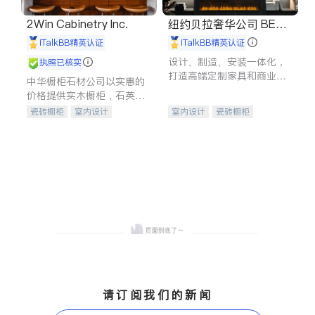
2Win Cabinetry Inc.
纽约贝拉奢华公司 BELL
A LUXE
iTalkBB精英认证
iTalkBB精英认证
设计、制造、安装一体化，
执照已核实
打造高端定制家具和商业空
中华橱柜石材公司以实惠的
间
价格提供实木橱柜，石英石
台面，多种优质不锈钢水
瓷砖橱柜
室内设计
室内设计
瓷砖橱柜
槽、水龙头与抽油烟机。品
建筑设计
卫浴洁具
卫浴洁具
地板建材
质厨房，家的选择。
室内装修
售前软装staging
室内装修
请订阅我们的新闻