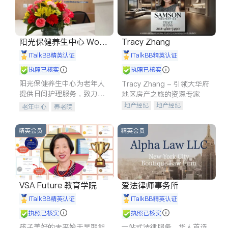
阳光保健养生中心 World
Tracy Zhang
shine
iTalkBB精英认证
iTalkBB精英认证
执照已核实
执照已核实
阳光保健养生中心为老年人
Tracy Zhang - 引领大华府
提供日间护理服务，致力于
地区房产之旅的资深专家
通过持续的护理创新来有效
地产经纪
地产经纪
老年中心
养老院
提升老年人的生活质量。
地产投资
商业地产
商铺租售
开发商建商
精英会员
精英会员
VSA Future 教育学院
爱法律师事务所
iTalkBB精英认证
iTalkBB精英认证
执照已核实
执照已核实
孩子美好的未来始于早期能
一站式法律服务，华人首选.