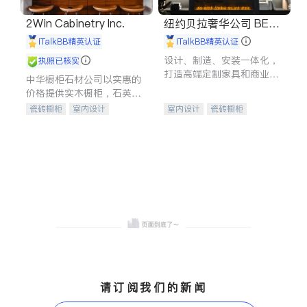
2Win Cabinetry Inc.
纽约贝拉奢华公司 BELL
A LUXE
iTalkBB精英认证
iTalkBB精英认证
设计、制造、安装一体化，
执照已核实
打造高端定制家具和商业空
中华橱柜石材公司以实惠的
间
价格提供实木橱柜，石英石
台面，多种优质不锈钢水
瓷砖橱柜
室内设计
室内设计
瓷砖橱柜
槽、水龙头与抽油烟机。品
建筑设计
卫浴洁具
卫浴洁具
地板建材
质厨房，家的选择。
室内装修
售前软装staging
室内装修
请订阅我们的新闻