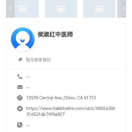
侯淑红中医师
暂无商家福利
-
-
12979 Central Ave.,Chino, CA 91710
https://www.italkbbelite.com/ubiz/6602a356
31d531db74f6a927
-