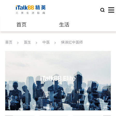
首页
生活
医生
律师
首页
医生
中医
侯淑红中医师
保险理财
房地产租售
建筑装修
教育
养老
非盈利组织