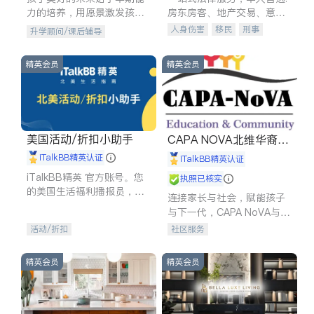
力的培养，用愿景激发孩子
房东房客、地产交易、意外
的学习潜力和动力。理念：
伤害、车祸重伤、商业诉
人身伤害
移民
刑事
升学顾问/课后辅导
拥有成长型心态是成功的基
讼、商标注册、移民信托、
车祸理赔
民事
房地产
石。
建筑合同、刑事案件全包办
信托/遗嘱
商业
商标注册
精英会员
精英会员
索赔
律师-其它
保释
美国活动/折扣小助手
CAPA NOVA北维华裔家
长会
iTalkBB精英认证
iTalkBB精英认证
iTalkBB精英 官方账号。您
执照已核实
的美国生活福利播报员，精
连接家长与社会，赋能孩子
选独家折扣、本地活动与专
与下一代，CAPA NoVA与您
业讲座，第一时间享受您的
携手建设包容、公平、充满
活动/折扣
社区服务
专属福利。
希望的社区。
精英会员
精英会员