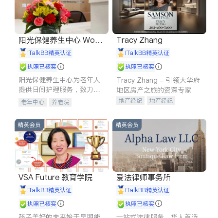
阳光保健养生中心 World
Tracy Zhang
shine
iTalkBB精英认证
iTalkBB精英认证
执照已核实
执照已核实
阳光保健养生中心为老年人
Tracy Zhang - 引领大华府
提供日间护理服务，致力于
地区房产之旅的资深专家
通过持续的护理创新来有效
地产经纪
地产经纪
老年中心
养老院
提升老年人的生活质量。
地产投资
商业地产
商铺租售
开发商建商
精英会员
精英会员
VSA Future 教育学院
爱法律师事务所
iTalkBB精英认证
iTalkBB精英认证
执照已核实
执照已核实
孩子美好的未来始于早期能
一站式法律服务，华人首选.