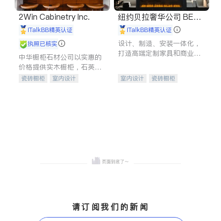
2Win Cabinetry Inc.
纽约贝拉奢华公司 BELL
A LUXE
iTalkBB精英认证
iTalkBB精英认证
设计、制造、安装一体化，
执照已核实
打造高端定制家具和商业空
中华橱柜石材公司以实惠的
间
价格提供实木橱柜，石英石
台面，多种优质不锈钢水
瓷砖橱柜
室内设计
室内设计
瓷砖橱柜
槽、水龙头与抽油烟机。品
建筑设计
卫浴洁具
卫浴洁具
地板建材
质厨房，家的选择。
室内装修
售前软装staging
室内装修
请订阅我们的新闻