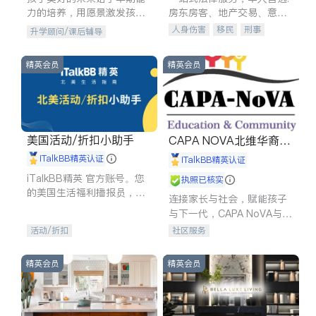
力的培养，用愿景激发孩子
房东房客、地产交易、意外
的学习潜力和动力。理念：
伤害、车祸重伤、商业诉
人身伤害
移民
刑事
升学顾问/课后辅导
拥有成长型心态是成功的基
讼、商标注册、移民信托、
车祸理赔
民事
房地产
石。
建筑合同、刑事案件全包办
信托/遗嘱
商业
商标注册
精英会员
精英会员
索赔
律师-其它
保释
美国活动/折扣小助手
CAPA NOVA北维华裔家
长会
iTalkBB精英认证
iTalkBB精英认证
iTalkBB精英 官方账号。您
执照已核实
的美国生活福利播报员，精
连接家长与社会，赋能孩子
选独家折扣、本地活动与专
与下一代，CAPA NoVA与您
业讲座，第一时间享受您的
携手建设包容、公平、充满
活动/折扣
社区服务
专属福利。
希望的社区。
精英会员
精英会员