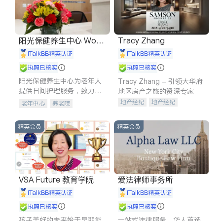
阳光保健养生中心 World
Tracy Zhang
shine
iTalkBB精英认证
iTalkBB精英认证
执照已核实
执照已核实
阳光保健养生中心为老年人
Tracy Zhang - 引领大华府
提供日间护理服务，致力于
地区房产之旅的资深专家
通过持续的护理创新来有效
地产经纪
地产经纪
老年中心
养老院
提升老年人的生活质量。
地产投资
商业地产
商铺租售
开发商建商
精英会员
精英会员
VSA Future 教育学院
爱法律师事务所
iTalkBB精英认证
iTalkBB精英认证
执照已核实
执照已核实
孩子美好的未来始于早期能
一站式法律服务，华人首选.