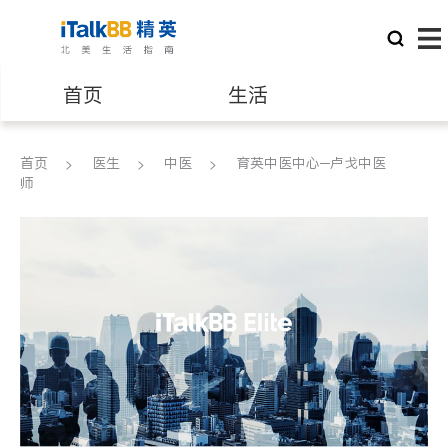
首页
生活
医生
律师
首页
医生
中医
育英中医中心─卢戈中医
师
保险理财
房地产租售
建筑装修
教育
养老
非盈利组织