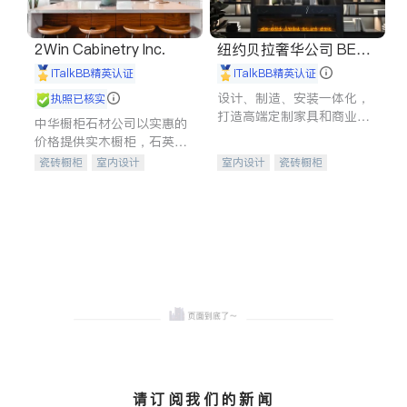
2Win Cabinetry Inc.
纽约贝拉奢华公司 BELL
A LUXE
iTalkBB精英认证
iTalkBB精英认证
设计、制造、安装一体化，
执照已核实
打造高端定制家具和商业空
中华橱柜石材公司以实惠的
间
价格提供实木橱柜，石英石
台面，多种优质不锈钢水
瓷砖橱柜
室内设计
室内设计
瓷砖橱柜
槽、水龙头与抽油烟机。品
建筑设计
卫浴洁具
卫浴洁具
地板建材
质厨房，家的选择。
室内装修
售前软装staging
室内装修
请订阅我们的新闻