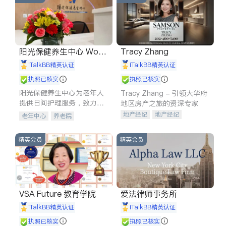
阳光保健养生中心 World
Tracy Zhang
shine
iTalkBB精英认证
iTalkBB精英认证
执照已核实
执照已核实
阳光保健养生中心为老年人
Tracy Zhang - 引领大华府
提供日间护理服务，致力于
地区房产之旅的资深专家
通过持续的护理创新来有效
地产经纪
地产经纪
老年中心
养老院
提升老年人的生活质量。
地产投资
商业地产
商铺租售
开发商建商
精英会员
精英会员
VSA Future 教育学院
爱法律师事务所
iTalkBB精英认证
iTalkBB精英认证
执照已核实
执照已核实