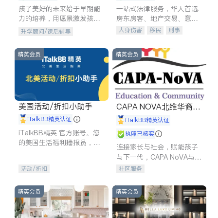
孩子美好的未来始于早期能
一站式法律服务，华人首选.
力的培养，用愿景激发孩子
房东房客、地产交易、意外
的学习潜力和动力。理念：
伤害、车祸重伤、商业诉
人身伤害
移民
刑事
升学顾问/课后辅导
拥有成长型心态是成功的基
讼、商标注册、移民信托、
车祸理赔
民事
房地产
石。
建筑合同、刑事案件全包办
信托/遗嘱
商业
商标注册
精英会员
精英会员
索赔
律师-其它
保释
美国活动/折扣小助手
CAPA NOVA北维华裔家
长会
iTalkBB精英认证
iTalkBB精英认证
iTalkBB精英 官方账号。您
执照已核实
的美国生活福利播报员，精
连接家长与社会，赋能孩子
选独家折扣、本地活动与专
与下一代，CAPA NoVA与您
业讲座，第一时间享受您的
携手建设包容、公平、充满
活动/折扣
社区服务
专属福利。
希望的社区。
精英会员
精英会员