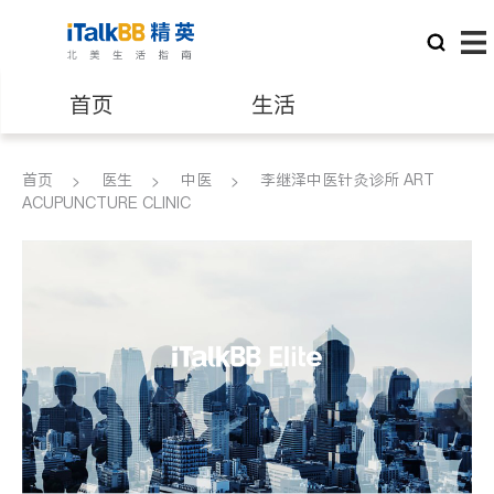
首页
生活
医生
律师
首页
医生
中医
李继泽中医针灸诊所 ART
ACUPUNCTURE CLINIC
保险理财
房地产租售
建筑装修
教育
养老
非盈利组织