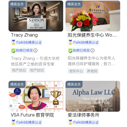
精英会员
精英会员
Tracy Zhang
阳光保健养生中心 World
shine
iTalkBB精英认证
iTalkBB精英认证
执照已核实
执照已核实
阳光保健养生中心为老年人
Tracy Zhang - 引领大华府
提供日间护理服务，致力于
地区房产之旅的资深专家
通过持续的护理创新来有效
地产经纪
地产经纪
老年中心
养老院
提升老年人的生活质量。
地产投资
商业地产
商铺租售
开发商建商
精英会员
精英会员
VSA Future 教育学院
爱法律师事务所
iTalkBB精英认证
iTalkBB精英认证