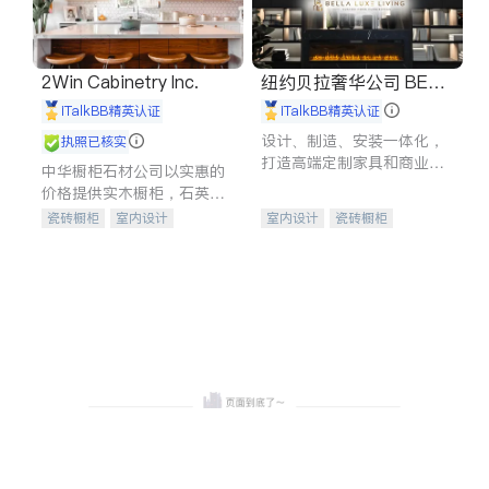
2Win Cabinetry Inc.
纽约贝拉奢华公司 BELL
A LUXE
iTalkBB精英认证
iTalkBB精英认证
设计、制造、安装一体化，
执照已核实
打造高端定制家具和商业空
中华橱柜石材公司以实惠的
间
价格提供实木橱柜，石英石
台面，多种优质不锈钢水
瓷砖橱柜
室内设计
室内设计
瓷砖橱柜
槽、水龙头与抽油烟机。品
建筑设计
卫浴洁具
卫浴洁具
地板建材
质厨房，家的选择。
室内装修
售前软装staging
室内装修