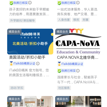
执照已核实
执照已核实
孩子美好的未来始于早期能
一站式法律服务，华人首选.
力的培养，用愿景激发孩子
房东房客、地产交易、意外
的学习潜力和动力。理念：
伤害、车祸重伤、商业诉
人身伤害
移民
刑事
升学顾问/课后辅导
拥有成长型心态是成功的基
讼、商标注册、移民信托、
车祸理赔
民事
房地产
石。
建筑合同、刑事案件全包办
信托/遗嘱
商业
商标注册
精英会员
精英会员
索赔
律师-其它
保释
美国活动/折扣小助手
CAPA NOVA北维华裔家
长会
iTalkBB精英认证
iTalkBB精英认证
iTalkBB精英 官方账号。您
执照已核实
的美国生活福利播报员，精
连接家长与社会，赋能孩子
选独家折扣、本地活动与专
与下一代，CAPA NoVA与您
业讲座，第一时间享受您的
携手建设包容、公平、充满
活动/折扣
社区服务
专属福利。
希望的社区。
精英会员
精英会员