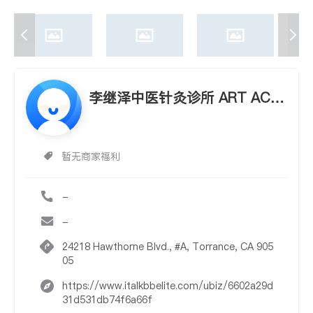
李继泽中医针灸诊所 ART ACU
PUNCTURE CLINIC
暂无商家福利
-
-
24218 Hawthorne Blvd., #A, Torrance, CA 905
05
https://www.italkbbelite.com/ubiz/6602a29d
31d531db74f6a66f