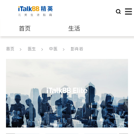
首页
生活
医生
律师
首页
医生
中医
彭肖岩
保险理财
房地产租售
建筑装修
教育
养老
非盈利组织