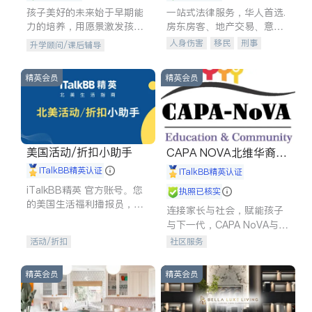
孩子美好的未来始于早期能
一站式法律服务，华人首选.
力的培养，用愿景激发孩子
房东房客、地产交易、意外
的学习潜力和动力。理念：
伤害、车祸重伤、商业诉
人身伤害
移民
刑事
升学顾问/课后辅导
拥有成长型心态是成功的基
讼、商标注册、移民信托、
车祸理赔
民事
房地产
石。
建筑合同、刑事案件全包办
信托/遗嘱
商业
商标注册
精英会员
精英会员
索赔
律师-其它
保释
美国活动/折扣小助手
CAPA NOVA北维华裔家
长会
iTalkBB精英认证
iTalkBB精英认证
iTalkBB精英 官方账号。您
执照已核实
的美国生活福利播报员，精
连接家长与社会，赋能孩子
选独家折扣、本地活动与专
与下一代，CAPA NoVA与您
业讲座，第一时间享受您的
携手建设包容、公平、充满
活动/折扣
社区服务
专属福利。
希望的社区。
精英会员
精英会员