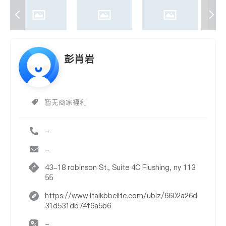
彭肖岩
暂无商家福利
-
-
43-18 robinson St., Suite 4C Flushing, ny 113
55
https://www.italkbbelite.com/ubiz/6602a26d
31d531db74f6a5b6
-