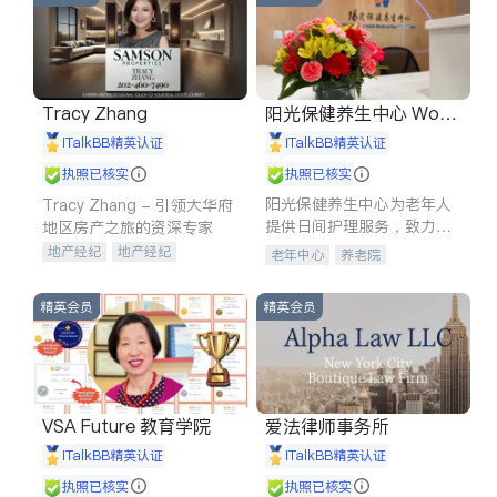
Tracy Zhang
阳光保健养生中心 World
shine
iTalkBB精英认证
iTalkBB精英认证
执照已核实
执照已核实
阳光保健养生中心为老年人
Tracy Zhang - 引领大华府
提供日间护理服务，致力于
地区房产之旅的资深专家
通过持续的护理创新来有效
地产经纪
地产经纪
老年中心
养老院
提升老年人的生活质量。
地产投资
商业地产
商铺租售
开发商建商
精英会员
精英会员
VSA Future 教育学院
爱法律师事务所
iTalkBB精英认证
iTalkBB精英认证
执照已核实
执照已核实