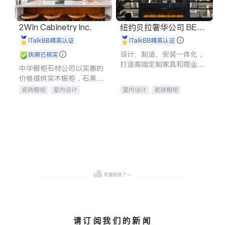
2Win Cabinetry Inc.
纽约贝拉奢华公司 BELL
A LUXE
iTalkBB精英认证
iTalkBB精英认证
设计、制造、安装一体化，
执照已核实
打造高端定制家具和商业空
中华橱柜石材公司以实惠的
间
价格提供实木橱柜，石英石
台面，多种优质不锈钢水
瓷砖橱柜
室内设计
室内设计
瓷砖橱柜
槽、水龙头与抽油烟机。品
建筑设计
卫浴洁具
卫浴洁具
地板建材
质厨房，家的选择。
室内装修
售前软装staging
室内装修
请订阅我们的新闻