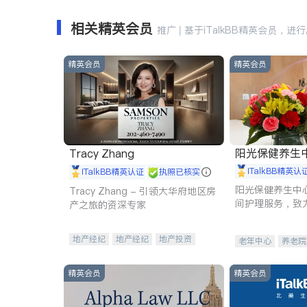
相关精英会员
推广 | 基于iTalkBB精英会员，进
精英会员
精英会员
阳光保健养生中心 
Tracy Zhang
iTalkBB精英认
iTalkBB精英认证
执照已核实
阳光保健养生中
Tracy Zhang - 引领大华府地区房
间护理服务，致
产之旅的资深专家
理创新来有效提
量。
地产经纪
地产经纪
地产投资
老年中心
养老院
商业地产
商铺租售
开发商建商
精英会员
精英会员