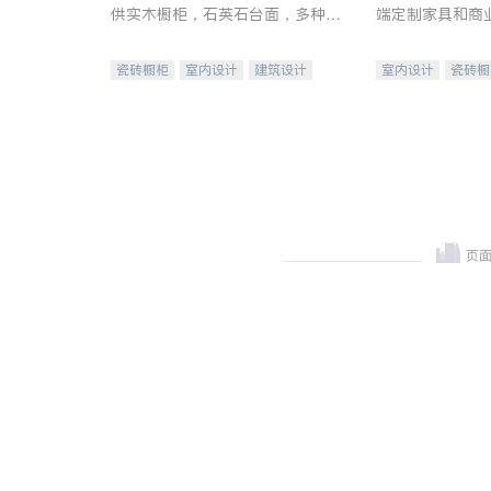
供实木橱柜，石英石台面，多种优
端定制家具和商
质不锈钢水槽、水龙头与抽油烟
机。品质厨房，家的选择。
瓷砖橱柜
室内设计
建筑设计
室内设计
瓷砖橱
卫浴洁具
室内装修
地板建材
售前软
室内装修