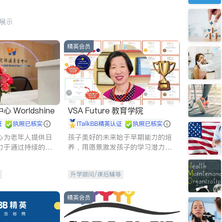
行展示
精英会员
Worldshine
VSA Future 教育学院
证
执照已核实
iTalkBB精英认证
执照已核实
心为老年人提供日
孩子美好的未来始于早期能力的培
力于通过持续的护
养，用愿景激发孩子的学习潜力和
升老年人的生活质
动力。理念：拥有成长型心态是成
功的基石。
升学顾问/课后辅导
精英会员