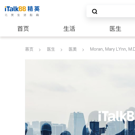
首页
生活
医生
养老
非盈利组织
首页
医生
医美
Moran, Mary LYnn, M.D