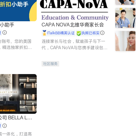
扣小助手
CAPA NOVA北维华裔家长会
证
iTalkBB精英认证
执照已核实
 官方账号。您的美国
连接家长与社会，赋能孩子与下一
，精选独家折扣、
代，CAPA NoVA与您携手建设包
讲座，第一时间享
容、公平、充满希望的社区。
。
社区服务
 LUX
证
装一体化，打造高