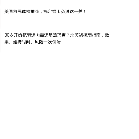
美国移民体检推荐，搞定绿卡必过这一关！
30岁开始抗衰选肉毒还是热玛吉？北美初抗衰指南，效
果、维持时间、风险一次讲清