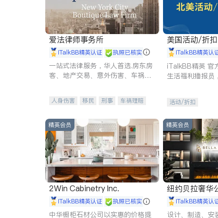
爱法律师事务所
美国活动/折
iTalkBB精英认证
执照已核实
iTalkBB精英认
一站式法律服务，华人首选.房东房
iTalkBB精英
客、地产交易、意外伤害、车祸重
生活福利播报员
伤、商业诉讼、商标注册、移民信
本地活动与专业
托、建筑合同、刑事案件全包办
受您的专属福利
人身伤害
移民
刑事
车祸理赔
活动/折扣
民事
房地产
信托/遗嘱
商业
商标注册
索赔
律师-其它
保释
精英会员
精英会员
2Win Cabinetry Inc.
纽约贝拉奢华公司 BELLA
E
iTalkBB精英认证
执照已核实
iTalkBB精英认
中华橱柜石材公司以实惠的价格提
设计、制造、安