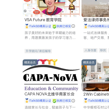
VSA Future 教育学院
爱法律师事务
iTalkBB精英认证
执照已核实
iTalkBB精英认
孩子美好的未来始于早期能力的培
一站式法律服务
养，用愿景激发孩子的学习潜力和
客、地产交易、
动力。理念：拥有成长型心态是成
伤、商业诉讼、
功的基石。
托、建筑合同、
人身伤害
移民
升学顾问/课后辅导
民事
房地产
商标注册
索赔
精英会员
精英会员
CAPA NOVA北维华裔家长会
2Win Cabinetr
iTalkBB精英认证
执照已核实
iTalkBB精英认
连接家长与社会，赋能孩子与下一
中华橱柜石材公