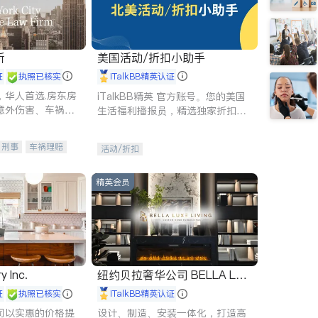
所
美国活动/折扣小助手
证
执照已核实
iTalkBB精英认证
，华人首选.房东房
iTalkBB精英 官方账号。您的美国
意外伤害、车祸重
生活福利播报员，精选独家折扣、
商标注册、移民信
本地活动与专业讲座，第一时间享
刑事案件全包办
受您的专属福利。
刑事
车祸理赔
活动/折扣
信托/遗嘱
商业
律师-其它
保释
精英会员
y Inc.
纽约贝拉奢华公司 BELLA LUX
E
证
执照已核实
iTalkBB精英认证
司以实惠的价格提
设计、制造、安装一体化，打造高