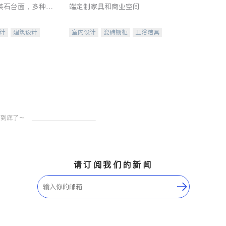
英石台面，多种优
端定制家具和商业空间
水龙头与抽油烟
家的选择。
计
建筑设计
室内设计
瓷砖橱柜
卫浴洁具
装修
地板建材
售前软装staging
室内装修
请订阅我们的新闻