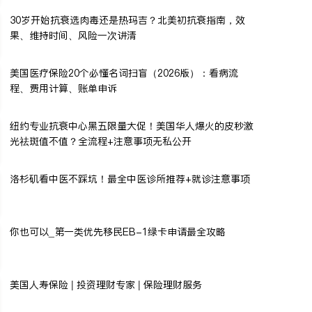
30岁开始抗衰选肉毒还是热玛吉？北美初抗衰指南，效
果、维持时间、风险一次讲清
美国医疗保险20个必懂名词扫盲（2026版）：看病流
程、费用计算、账单申诉
纽约专业抗衰中心黑五限量大促！美国华人爆火的皮秒激
光祛斑值不值？全流程+注意事项无私公开
洛杉矶看中医不踩坑！最全中医诊所推荐+就诊注意事项
你也可以_第一类优先移民EB-1绿卡申请最全攻略
美国人寿保险 | 投资理财专家 | 保险理财服务