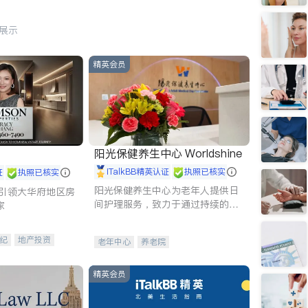
行展示
精英会员
阳光保健养生中心 Worldshine
iTalkBB精英认证
执照已核实
证
执照已核实
阳光保健养生中心为老年人提供日
g - 引领大华府地区房
间护理服务，致力于通过持续的护
家
理创新来有效提升老年人的生活质
量。
纪
地产投资
老年中心
养老院
租售
开发商建商
精英会员