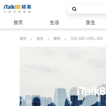
首页
生活
医生
养老
非盈利组织
首页
医生
眼科
YEE, MEI-LING., M.D.