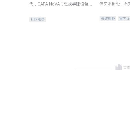
供实木橱柜，石
代，CAPA NoVA与您携手建设包
质不锈钢水槽、
容、公平、充满希望的社区。
机。品质厨房，
瓷砖橱柜
室内设
社区服务
卫浴洁具
室内