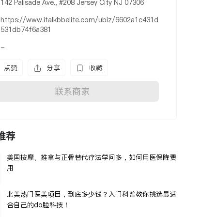
142 Palisade Ave., #208 Jersey City NJ 07306
https://www.italkbbelite.com/ubiz/6602a1c431d
531db74f6a381
-
点赞
分享
收藏
联系商家
推荐
美国按摩、推拿与正骨替代疗法学问多，如何用医保降费
用
北美热门医美项目，到底多少钱？入门科普教你挑选最适
合自己的do脸科技！