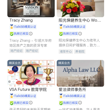
Tracy Zhang
阳光保健养生中心 World
shine
iTalkBB精英认证
iTalkBB精英认证
执照已核实
执照已核实
阳光保健养生中心为老年人
Tracy Zhang - 引领大华府
提供日间护理服务，致力于
地区房产之旅的资深专家
通过持续的护理创新来有效
地产经纪
地产经纪
老年中心
养老院
提升老年人的生活质量。
地产投资
商业地产
商铺租售
开发商建商
精英会员
精英会员
VSA Future 教育学院
爱法律师事务所
iTalkBB精英认证
iTalkBB精英认证
执照已核实
执照已核实
孩子美好的未来始于早期能
一站式法律服务，华人首选.