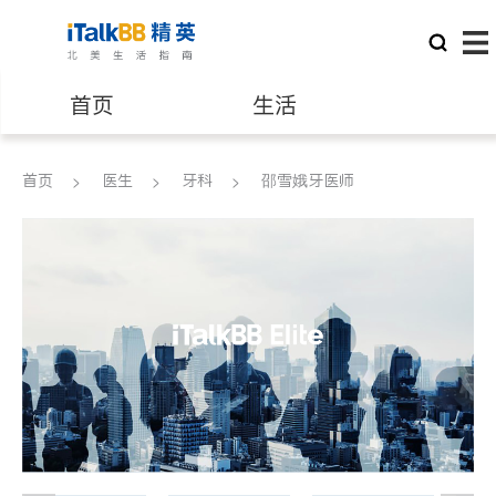
首页
生活
医生
律师
首页
医生
牙科
邵雪娥牙医师
保险理财
房地产租售
建筑装修
教育
养老
非盈利组织