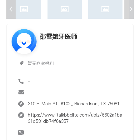
邵雪娥牙医师
暂无商家福利
-
-
310 E. Main St., #102,, Richardson, TX 75081
https://www.italkbbelite.com/ubiz/6602a1ba
31d531db74f6a357
-