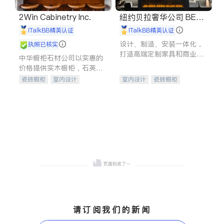
2Win Cabinetry Inc.
纽约贝拉奢华公司 BELL
A LUXE
iTalkBB精英认证
iTalkBB精英认证
设计、制造、安装一体化，
执照已核实
打造高端定制家具和商业空
中华橱柜石材公司以实惠的
间
价格提供实木橱柜，石英石
台面，多种优质不锈钢水
瓷砖橱柜
室内设计
室内设计
瓷砖橱柜
槽、水龙头与抽油烟机。品
建筑设计
卫浴洁具
卫浴洁具
地板建材
质厨房，家的选择。
室内装修
售前软装staging
室内装修
请订阅我们的新闻