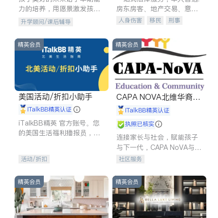
力的培养，用愿景激发孩子
房东房客、地产交易、意外
的学习潜力和动力。理念：
伤害、车祸重伤、商业诉
人身伤害
移民
刑事
升学顾问/课后辅导
拥有成长型心态是成功的基
讼、商标注册、移民信托、
车祸理赔
民事
房地产
石。
建筑合同、刑事案件全包办
信托/遗嘱
商业
商标注册
精英会员
精英会员
索赔
律师-其它
保释
美国活动/折扣小助手
CAPA NOVA北维华裔家
长会
iTalkBB精英认证
iTalkBB精英认证
iTalkBB精英 官方账号。您
执照已核实
的美国生活福利播报员，精
连接家长与社会，赋能孩子
选独家折扣、本地活动与专
与下一代，CAPA NoVA与您
业讲座，第一时间享受您的
携手建设包容、公平、充满
活动/折扣
社区服务
专属福利。
希望的社区。
精英会员
精英会员