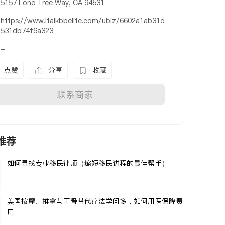
5157 Lone Tree Way, CA 94531
https://www.italkbbelite.com/ubiz/6602a1ab31d
531db74f6a323
-
点赞
分享
收藏
联系商家
推荐
如何寻找专业移民律师（缩短移民进程的最佳帮手）
美国按摩、推拿与正骨替代疗法学问多，如何用医保降费
用