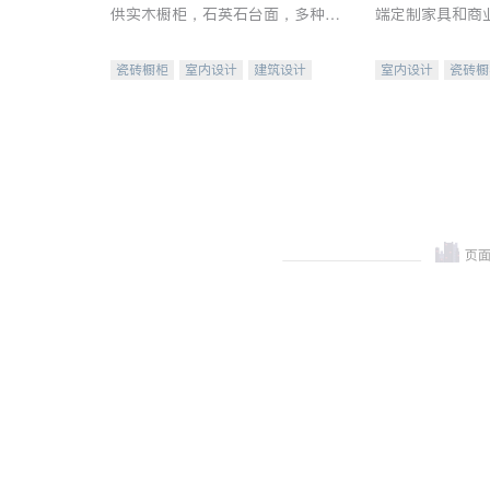
供实木橱柜，石英石台面，多种优
端定制家具和商
质不锈钢水槽、水龙头与抽油烟
机。品质厨房，家的选择。
瓷砖橱柜
室内设计
建筑设计
室内设计
瓷砖橱
卫浴洁具
室内装修
地板建材
售前软
室内装修