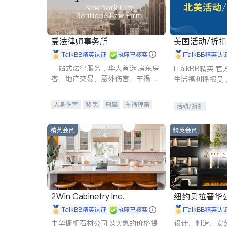
爱法律师事务所
美国活动/折
iTalkBB精英认证
执照已核实
iTalkBB精英认
一站式法律服务，华人首选.房东房
iTalkBB精英
客、地产交易、意外伤害、车祸重
生活福利播报员
伤、商业诉讼、商标注册、移民信
本地活动与专业
托、建筑合同、刑事案件全包办
受您的专属福利
人身伤害
移民
刑事
车祸理赔
活动/折扣
民事
房地产
信托/遗嘱
商业
商标注册
索赔
律师-其它
保释
精英会员
精英会员
2Win Cabinetry Inc.
纽约贝拉奢华公司 BELLA
E
iTalkBB精英认证
执照已核实
iTalkBB精英认
中华橱柜石材公司以实惠的价格提
设计、制造、安