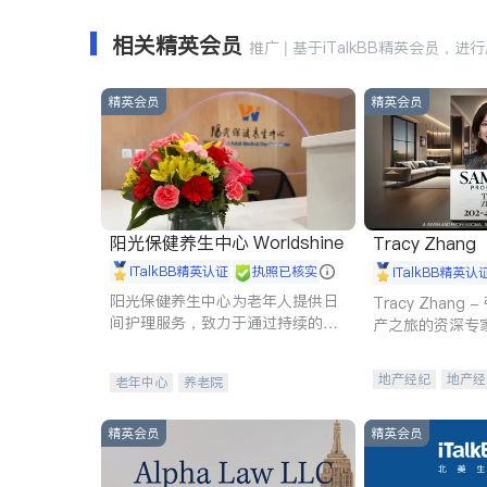
相关精英会员
推广 | 基于iTalkBB精英会员，进
精英会员
精英会员
阳光保健养生中心 Worldshine
Tracy Zhang
iTalkBB精英认证
执照已核实
iTalkBB精英认
阳光保健养生中心为老年人提供日
Tracy Zhan
间护理服务，致力于通过持续的护
产之旅的资深专
理创新来有效提升老年人的生活质
量。
地产经纪
地产经
老年中心
养老院
商业地产
商铺
精英会员
精英会员