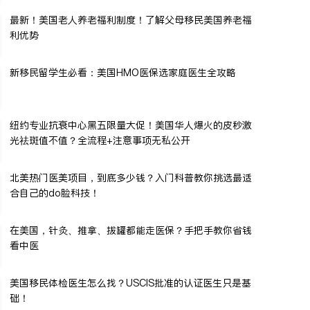
最新！美国老人养老福利制度！了解父母移民美国养老福
利优势
新移民留学生必看：美国HMO医保选家庭医生全攻略
纽约专业抗衰中心黑五限量大促！美国华人爆火的皮秒激
光祛斑值不值？全流程+注意事项无私公开
北美热门医美项目，到底多少钱？入门科普教你挑选最适
合自己的do脸科技！
在美国，针灸、推拿、拔罐都能走医保？手把手教你省钱
看中医
美国移民体检医生怎么找？USCIS批准的认证医生只是基
础！