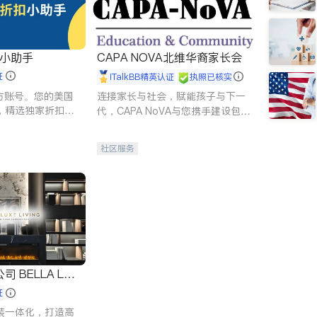
扣小助手
CAPA NOVA北维华裔家长会
证
iTalkBB精英认证
执照已核实
 官方账号。您的美国
连接家长与社会，赋能孩子与下一
，精选独家折扣、
代，CAPA NoVA与您携手建设包
讲座，第一时间享
容、公平、充满希望的社区。
。
社区服务
 LUX
证
装一体化，打造高