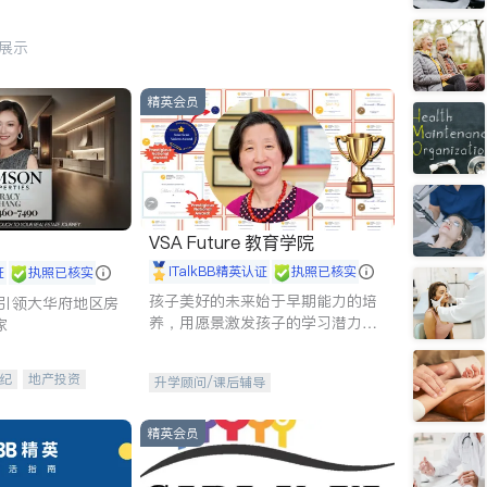
行展示
精英会员
VSA Future 教育学院
iTalkBB精英认证
执照已核实
证
执照已核实
孩子美好的未来始于早期能力的培
g - 引领大华府地区房
养，用愿景激发孩子的学习潜力和
家
动力。理念：拥有成长型心态是成
功的基石。
纪
地产投资
升学顾问/课后辅导
租售
开发商建商
精英会员