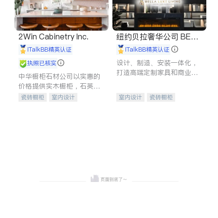
2Win Cabinetry Inc.
纽约贝拉奢华公司 BELL
A LUXE
iTalkBB精英认证
iTalkBB精英认证
设计、制造、安装一体化，
执照已核实
打造高端定制家具和商业空
中华橱柜石材公司以实惠的
间
价格提供实木橱柜，石英石
台面，多种优质不锈钢水
瓷砖橱柜
室内设计
室内设计
瓷砖橱柜
槽、水龙头与抽油烟机。品
建筑设计
卫浴洁具
卫浴洁具
地板建材
质厨房，家的选择。
室内装修
售前软装staging
室内装修