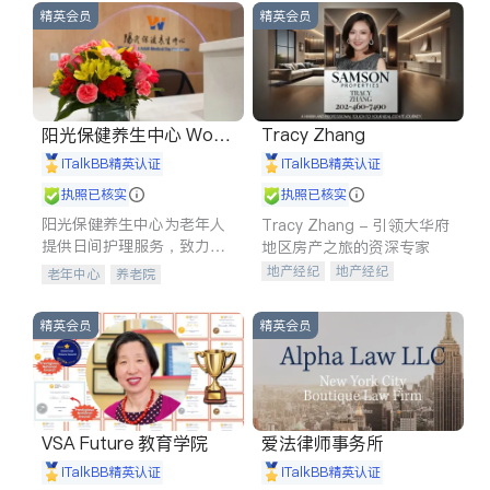
精英会员
精英会员
阳光保健养生中心 World
Tracy Zhang
shine
iTalkBB精英认证
iTalkBB精英认证
执照已核实
执照已核实
阳光保健养生中心为老年人
Tracy Zhang - 引领大华府
提供日间护理服务，致力于
地区房产之旅的资深专家
通过持续的护理创新来有效
地产经纪
地产经纪
老年中心
养老院
提升老年人的生活质量。
地产投资
商业地产
商铺租售
开发商建商
精英会员
精英会员
VSA Future 教育学院
爱法律师事务所
iTalkBB精英认证
iTalkBB精英认证