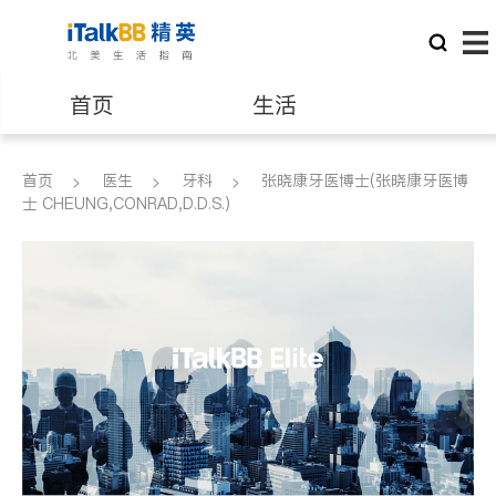
首页
生活
医生
律师
首页
医生
牙科
张晓康牙医博士(张晓康牙医博
士 CHEUNG,CONRAD,D.D.S.)
保险理财
房地产租售
建筑装修
教育
养老
非盈利组织