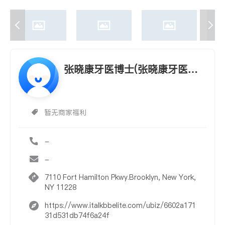
张晓康牙医博士(张晓康牙医博
士 CHEUNG,CONRAD,D.D.S.)
暂无商家福利
-
-
7110 Fort Hamilton Pkwy.Brooklyn, New York,
NY 11228
https://www.italkbbelite.com/ubiz/6602a171
31d531db74f6a24f