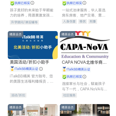
执照已核实
执照已核实
孩子美好的未来始于早期能
一站式法律服务，华人首选.
力的培养，用愿景激发孩子
房东房客、地产交易、意外
的学习潜力和动力。理念：
伤害、车祸重伤、商业诉
人身伤害
移民
刑事
升学顾问/课后辅导
拥有成长型心态是成功的基
讼、商标注册、移民信托、
车祸理赔
民事
房地产
石。
建筑合同、刑事案件全包办
信托/遗嘱
商业
商标注册
精英会员
精英会员
索赔
律师-其它
保释
美国活动/折扣小助手
CAPA NOVA北维华裔家
长会
iTalkBB精英认证
iTalkBB精英认证
iTalkBB精英 官方账号。您
执照已核实
的美国生活福利播报员，精
连接家长与社会，赋能孩子
选独家折扣、本地活动与专
与下一代，CAPA NoVA与您
业讲座，第一时间享受您的
携手建设包容、公平、充满
活动/折扣
社区服务
专属福利。
希望的社区。
精英会员
精英会员