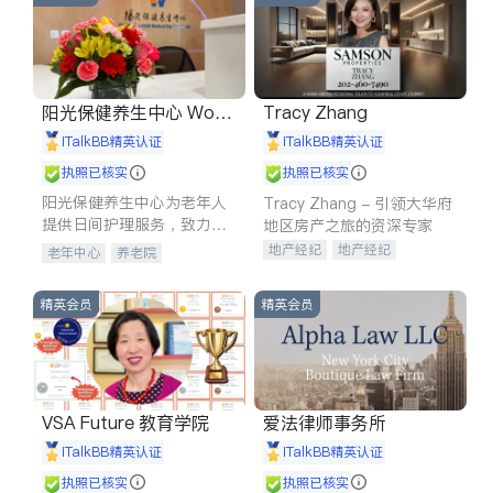
阳光保健养生中心 World
Tracy Zhang
shine
iTalkBB精英认证
iTalkBB精英认证
执照已核实
执照已核实
阳光保健养生中心为老年人
Tracy Zhang - 引领大华府
提供日间护理服务，致力于
地区房产之旅的资深专家
通过持续的护理创新来有效
地产经纪
地产经纪
老年中心
养老院
提升老年人的生活质量。
地产投资
商业地产
商铺租售
开发商建商
精英会员
精英会员
VSA Future 教育学院
爱法律师事务所
iTalkBB精英认证
iTalkBB精英认证
执照已核实
执照已核实