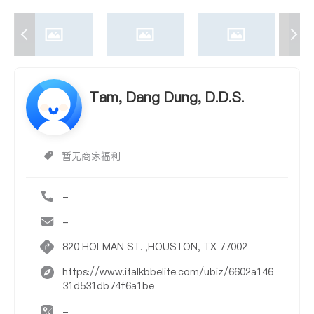
Tam, Dang Dung, D.D.S.
暂无商家福利
-
-
820 HOLMAN ST. ,HOUSTON, TX 77002
https://www.italkbbelite.com/ubiz/6602a146
31d531db74f6a1be
-