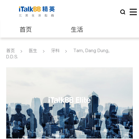
首页
生活
医生
律师
首页
医生
牙科
Tam, Dang Dung,
D.D.S.
保险理财
房地产租售
建筑装修
教育
养老
非盈利组织