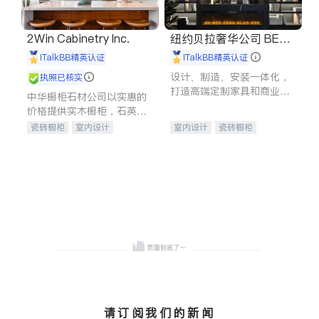
2Win Cabinetry Inc.
纽约贝拉奢华公司 BELL
A LUXE
iTalkBB精英认证
iTalkBB精英认证
设计、制造、安装一体化，
执照已核实
打造高端定制家具和商业空
中华橱柜石材公司以实惠的
间
价格提供实木橱柜，石英石
台面，多种优质不锈钢水
瓷砖橱柜
室内设计
室内设计
瓷砖橱柜
槽、水龙头与抽油烟机。品
建筑设计
卫浴洁具
卫浴洁具
地板建材
质厨房，家的选择。
室内装修
售前软装staging
室内装修
请订阅我们的新闻