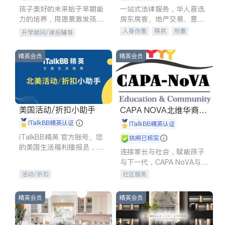
孩子美好的未来始于早期能
一站式法律服务，华人首选.
力的培养，用愿景激发孩子
房东房客、地产交易、意外
的学习潜力和动力。理念：
伤害、车祸重伤、商业诉
人身伤害
移民
刑事
升学顾问/课后辅导
拥有成长型心态是成功的基
讼、商标注册、移民信托、
车祸理赔
民事
房地产
石。
建筑合同、刑事案件全包办
信托/遗嘱
商业
商标注册
精英会员
精英会员
索赔
律师-其它
保释
美国活动/折扣小助手
CAPA NOVA北维华裔家
长会
iTalkBB精英认证
iTalkBB精英认证
iTalkBB精英 官方账号。您
执照已核实
的美国生活福利播报员，精
连接家长与社会，赋能孩子
选独家折扣、本地活动与专
与下一代，CAPA NoVA与您
业讲座，第一时间享受您的
携手建设包容、公平、充满
活动/折扣
社区服务
专属福利。
希望的社区。
精英会员
精英会员