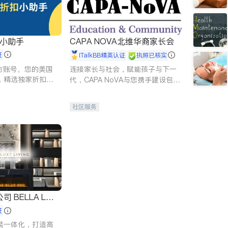
扣小助手
CAPA NOVA北维华裔家长会
证
iTalkBB精英认证
执照已核实
 官方账号。您的美国
连接家长与社会，赋能孩子与下一
，精选独家折扣、
代，CAPA NoVA与您携手建设包
讲座，第一时间享
容、公平、充满希望的社区。
。
社区服务
 LUX
证
装一体化，打造高