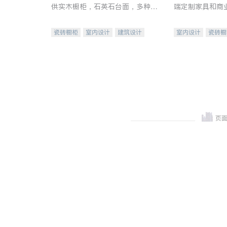
供实木橱柜，石英石台面，多种优
端定制家具和商
质不锈钢水槽、水龙头与抽油烟
机。品质厨房，家的选择。
瓷砖橱柜
室内设计
建筑设计
室内设计
瓷砖橱
卫浴洁具
室内装修
地板建材
售前软
室内装修