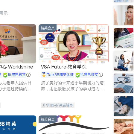
行展示
精英会员
Worldshine
VSA Future 教育学院
证
执照已核实
iTalkBB精英认证
执照已核实
心为老年人提供日
孩子美好的未来始于早期能力的培
力于通过持续的护
养，用愿景激发孩子的学习潜力和
升老年人的生活质
动力。理念：拥有成长型心态是成
功的基石。
升学顾问/课后辅导
精英会员