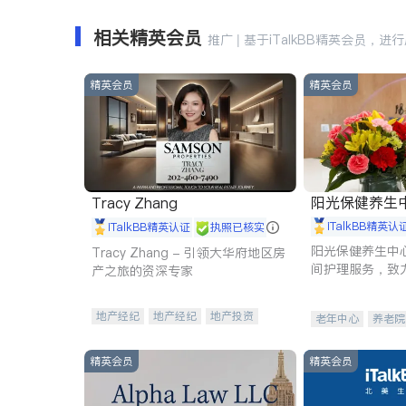
相关精英会员
推广 | 基于iTalkBB精英会员，进
精英会员
精英会员
阳光保健养生中心 
Tracy Zhang
iTalkBB精英认
iTalkBB精英认证
执照已核实
阳光保健养生中
Tracy Zhang - 引领大华府地区房
间护理服务，致
产之旅的资深专家
理创新来有效提
量。
地产经纪
地产经纪
地产投资
老年中心
养老院
商业地产
商铺租售
开发商建商
精英会员
精英会员