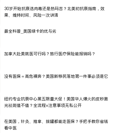
30岁开始抗衰选肉毒还是热玛吉？北美初抗衰指南，效
果、维持时间、风险一次讲清
最全科普_美国绿卡的优与劣
加拿大赴美就医可行吗？旅行医疗保险能报销吗？
没有医保＝高危裸奔？美国新移民落地第一件事必须是它
纽约专业抗衰中心黑五限量大促！美国华人爆火的皮秒激
光祛斑值不值？全流程+注意事项无私公开
在美国，针灸、推拿、拔罐都能走医保？手把手教你省钱
看中医