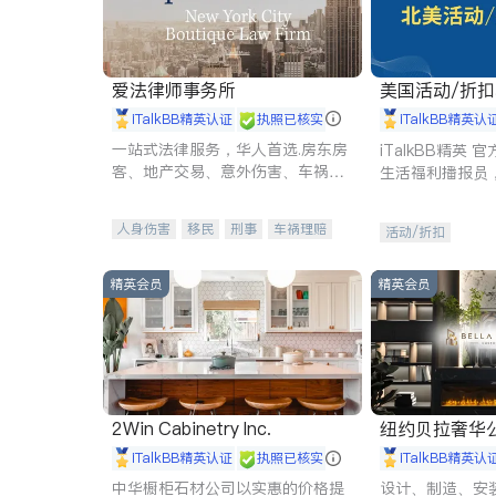
爱法律师事务所
美国活动/折
iTalkBB精英认证
执照已核实
iTalkBB精英认
一站式法律服务，华人首选.房东房
iTalkBB精英
客、地产交易、意外伤害、车祸重
生活福利播报员
伤、商业诉讼、商标注册、移民信
本地活动与专业
托、建筑合同、刑事案件全包办
受您的专属福利
人身伤害
移民
刑事
车祸理赔
活动/折扣
民事
房地产
信托/遗嘱
商业
商标注册
索赔
律师-其它
保释
精英会员
精英会员
2Win Cabinetry Inc.
纽约贝拉奢华公司 BELLA
E
iTalkBB精英认证
执照已核实
iTalkBB精英认
中华橱柜石材公司以实惠的价格提
设计、制造、安